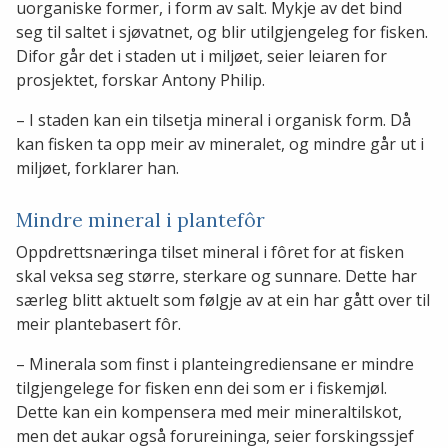
uorganiske former, i form av salt. Mykje av det bind
seg til saltet i sjøvatnet, og blir utilgjengeleg for fisken.
Difor går det i staden ut i miljøet, seier leiaren for
prosjektet, forskar Antony Philip.
– I staden kan ein tilsetja mineral i organisk form. Då
kan fisken ta opp meir av mineralet, og mindre går ut i
miljøet, forklarer han.
Mindre mineral i plantefôr
Oppdrettsnæringa tilset mineral i fôret for at fisken
skal veksa seg større, sterkare og sunnare. Dette har
særleg blitt aktuelt som følgje av at ein har gått over til
meir plantebasert fôr.
– Minerala som finst i planteingrediensane er mindre
tilgjengelege for fisken enn dei som er i fiskemjøl.
Dette kan ein kompensera med meir mineraltilskot,
men det aukar også forureininga, seier forskingssjef