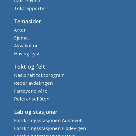
IMR–PINRO
Toktrapporter
Temasider
Arter
Sjømat
Akvakultur
Hav og kyst
Tokt og felt
Nasjonalt toktprogram
Rederiavdelingen
Fartøyene våre
Referanseflåten
Lab og stasjoner
Forskningsstasjonen Austevoll
Forskningsstasjonen Flødevigen
Forskningsstasjonen Matre