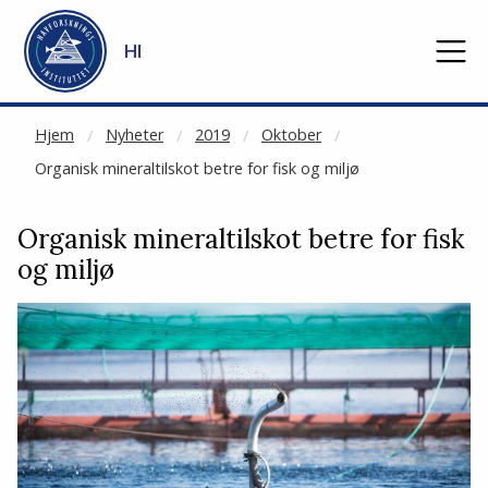
NOT CACHED
Gå til hovedinnhold
HI
Hjem
Nyheter
2019
Oktober
Organisk mineraltilskot betre for fisk og miljø
Organisk mineraltilskot betre for fisk
og miljø