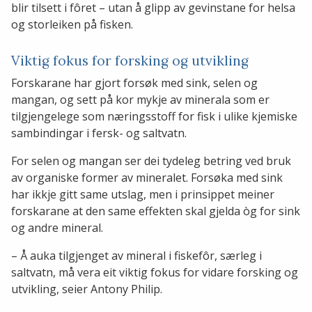
blir tilsett i fôret – utan å glipp av gevinstane for helsa
og storleiken på fisken.
Viktig fokus for forsking og utvikling
Forskarane har gjort forsøk med sink, selen og
mangan, og sett på kor mykje av minerala som er
tilgjengelege som næringsstoff for fisk i ulike kjemiske
sambindingar i fersk- og saltvatn.
For selen og mangan ser dei tydeleg betring ved bruk
av organiske former av mineralet. Forsøka med sink
har ikkje gitt same utslag, men i prinsippet meiner
forskarane at den same effekten skal gjelda òg for sink
og andre mineral.
– Å auka tilgjenget av mineral i fiskefôr, særleg i
saltvatn, må vera eit viktig fokus for vidare forsking og
utvikling, seier Antony Philip.