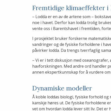
Fremtidige klimaeffekter i
– Lodda er en av de artene som – bokstavel
noe i havet. Derfor kan lodda trolig brukes
vente oss i Barentshavet i fremtiden, fort
I prosjektet bruker forskerne matematisk
vandringer og de fysiske forholdene i ha
påvirker lodda. Da trengs tverrfaglig sama
– Vi er i tett diskusjon med oseanografer
havforskningen. Med andre ord handler pr
annen ekspertkunnskap for å vurdere om m
Dynamiske modeller
Å koble loddas biologi, fysiske forhold og
kanskje høres ut. De fysiske forholdene en
vet om hvordan lodda lever sitt liv. Det e