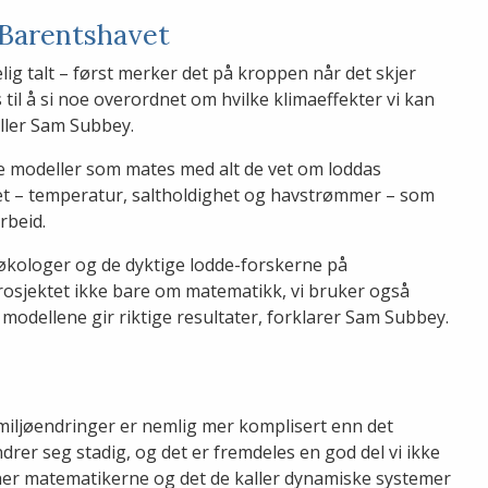
 Barentshavet
ig talt – først merker det på kroppen når det skjer
 til å si noe overordnet om hvilke klimaeffekter vi kan
eller Sam Subbey.
e modeller som mates med alt de vet om loddas
vet – temperatur, saltholdighet og havstrømmer – som
rbeid.
, økologer og de dyktige lodde-forskerne på
osjektet ikke bare om matematikk, vi bruker også
odellene gir riktige resultater, forklarer Sam Subbey.
 miljøendringer er nemlig mer komplisert enn det
drer seg stadig, og det er fremdeles en god del vi ikke
r her matematikerne og det de kaller dynamiske systemer