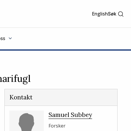
English
Søk
ss
narifugl
Kontakt
Samuel Subbey
Forsker