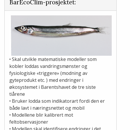
BarEcoClim-prosjektet:
• Skal utvikle matematiske modeller som
kobler loddas vandringsmønster og
fysiologiske «triggere» (modning av
gyteprodukt etc. ) med endringer i
økosystemet i Barentshavet de tre siste
tiårene
• Bruker lodda som indikatorart fordi den er
både lavt i næringsnettet og mobil
• Modellene blir kalibrert mot
feltobservasjoner
• Modellen skal identifisere endringer i det