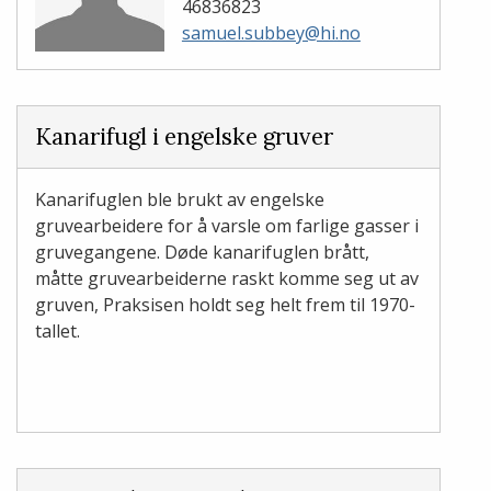
46836823
samuel.subbey@hi.no
Kanarifugl i engelske gruver
Kanarifuglen ble brukt av engelske
gruvearbeidere for å varsle om farlige gasser i
gruvegangene. Døde kanarifuglen brått,
måtte gruvearbeiderne raskt komme seg ut av
gruven, Praksisen holdt seg helt frem til 1970-
tallet.