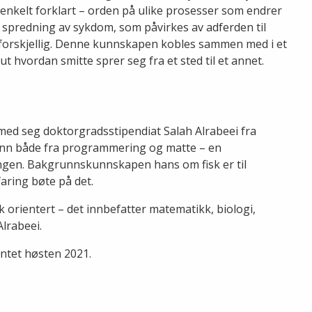
enkelt forklart – orden på ulike prosesser som endrer
r spredning av sykdom, som påvirkes av adferden til
forskjellig. Denne kunnskapen kobles sammen med i et
t hvordan smitte sprer seg fra et sted til et annet.
ed seg doktorgradsstipendiat Salah Alrabeei fra
unn både fra programmering og matte – en
ingen. Bakgrunnskunnskapen hans om fisk er til
rfaring bøte på det.
sk orientert – det innbefatter matematikk, biologi,
Alrabeei.
entet høsten 2021.