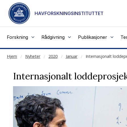
NOT CACHED
Gå til hovedinnhold
HAVFORSKNINGSINSTITUTTET
Forskning
Rådgivning
Publikasjoner
Te
Hjem
Nyheter
2020
Januar
Internasjonalt loddepr
Internasjonalt loddeprosjek