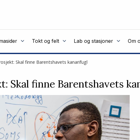
masider
Tokt og felt
Lab og stasjoner
Om o
osjekt: Skal finne Barentshavets kanarifugl
t: Skal finne Barentshavets ka