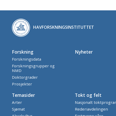
HAVFORSKNINGSINSTITUTTET
Forskning
Nyheter
Forskningsdata
Forskningsgrupper og
NMD
Doktorgrader
Prosjekter
Temasider
Tokt og felt
Arter
Nasjonalt toktprogr
Sjømat
Rederiavdelingen
Akvakultur
Fartøyene våre