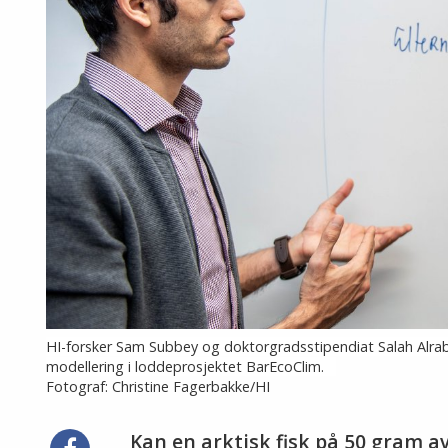
HI-forsker Sam Subbey og doktorgradsstipendiat Salah Alrabee
modellering i loddeprosjektet BarEcoClim.
Fotograf: Christine Fagerbakke/HI
Kan en arktisk fisk på 50 gram a
Del