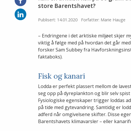
på
store Barentshavet?
Facebook
Del
på
Publisert: 14.01.2020
Forfatter: Marie Hauge
LinkedIn
– Endringene i det arktiske miljøet skjer m
viktig å følge med på hvordan det går med
forsker Sam Subbey fra Havforskningsinsti
faktaboks).
Fisk og kanari
Lodda er perfekt plassert mellom de laves
seg opp på dyreplankton og blir selv spist 
Fysiologiske egenskaper trigger loddas adf
på tide med gytevandring. Samtidig er lodda
adferd når omgivelsene skifter. Disse egen
Barentshavets klimavarsler – eller kanarif