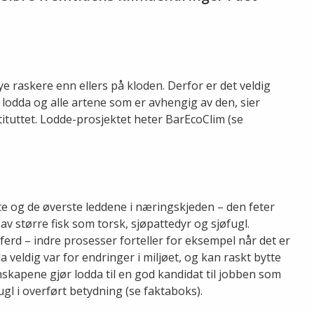
ye raskere enn ellers på kloden. Derfor er det veldig
 lodda og alle artene som er avhengig av den, sier
tuttet. Lodde-prosjektet heter BarEcoClim (se
te og de øverste leddene i næringskjeden – den feter
av større fisk som torsk, sjøpattedyr og sjøfugl.
erd – indre prosesser forteller for eksempel når det er
 veldig var for endringer i miljøet, og kan raskt bytte
skapene gjør lodda til en god kandidat til jobben som
ugl i overført betydning (se faktaboks).