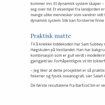
kommer inn. Et dynamisk system skaper – 
seg over tid. Et eksempel fra landjorden e
mange ulike mennesker som vandrer vidt 
dynamisk system. Slik kan forskerne finne u
Praktisk matte
Til å knekke loddekoden har Sam Subbey m
Høgskulen på Vestlandet. Han har bakgr
kombinasjon som er gull verdt i modeller
gjengjeld lav. Forhåpentligvis vil litt tokte
– Jeg liker at dette prosjektet er så prakti
fiskerier og fysisk oseanografi, sier Salah 
De første resultatene fra BarEcoClim er v