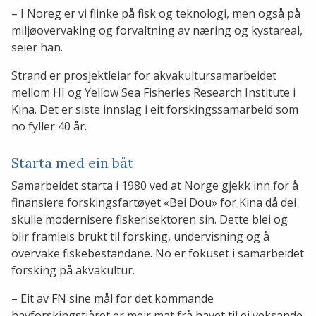
– I Noreg er vi flinke på fisk og teknologi, men også på
miljøovervaking og forvaltning av næring og kystareal,
seier han.
Strand er prosjektleiar for akvakultursamarbeidet
mellom HI og Yellow Sea Fisheries Research Institute i
Kina. Det er siste innslag i eit forskingssamarbeid som
no fyller 40 år.
Starta med ein båt
Samarbeidet starta i 1980 ved at Norge gjekk inn for å
finansiere forskingsfartøyet «Bei Dou» for Kina då dei
skulle modernisere fiskerisektoren sin. Dette blei og
blir framleis brukt til forsking, undervisning og å
overvake fiskebestandane. No er fokuset i samarbeidet
forsking på akvakultur.
– Eit av FN sine mål for det kommande
havforskingstiåret er meir mat frå havet til ei veksande