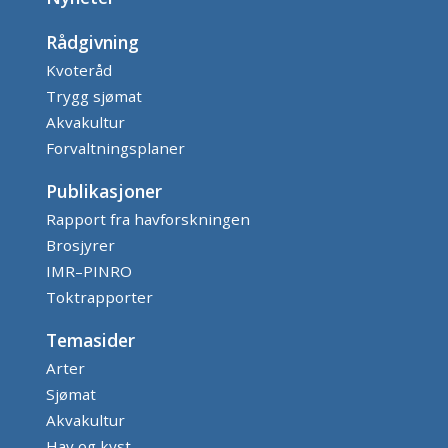
Rådgivning
Kvoteråd
Trygg sjømat
Akvakultur
Forvaltningsplaner
Publikasjoner
Rapport fra havforskningen
Brosjyrer
IMR–PINRO
Toktrapporter
Temasider
Arter
Sjømat
Akvakultur
Hav og kyst