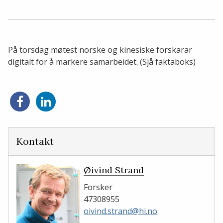
På torsdag møtest norske og kinesiske forskarar
digitalt for å markere samarbeidet. (Sjå faktaboks)
Del
Del
på
på
Facebook
LinkedIn
Kontakt
Øivind Strand
Forsker
47308955
oivind.strand@hi.no