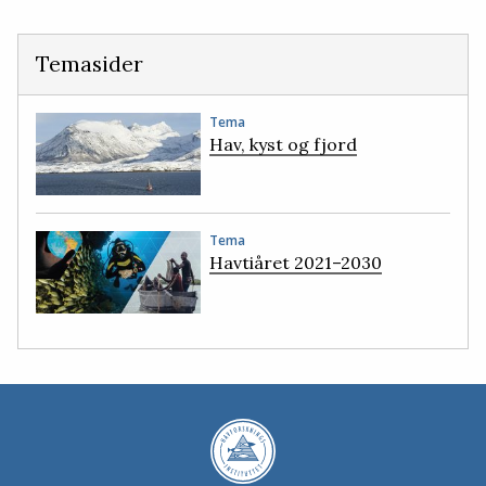
Temasider
Tema
Hav, kyst og fjord
Tema
Havtiåret 2021–2030