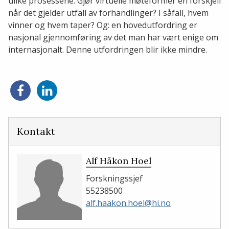
ulike prosessene. Gjør virtuelle møteformer en forskjell
når det gjelder utfall av forhandlinger? I såfall, hvem
vinner og hvem taper? Og: en hovedutfordring er
nasjonal gjennomføring av det man har vært enige om
internasjonalt. Denne utfordringen blir ikke mindre.
Del
Del
på
på
Facebook
LinkedIn
Kontakt
Alf Håkon Hoel
Forskningssjef
55238500
alf.haakon.hoel@hi.no