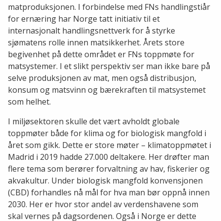
matproduksjonen. I forbindelse med FNs handlingstiår
for ernæring har Norge tatt initiativ til et
internasjonalt handlingsnettverk for å styrke
sjømatens rolle innen matsikkerhet. Årets store
begivenhet på dette området er FNs toppmøte for
matsystemer. I et slikt perspektiv ser man ikke bare på
selve produksjonen av mat, men også distribusjon,
konsum og matsvinn og bærekraften til matsystemet
som helhet.
I miljøsektoren skulle det vært avholdt globale
toppmøter både for klima og for biologisk mangfold i
året som gikk. Dette er store møter – klimatoppmøtet i
Madrid i 2019 hadde 27.000 deltakere. Her drøfter man
flere tema som berører forvaltning av hav, fiskerier og
akvakultur. Under biologisk mangfold konvensjonen
(CBD) forhandles nå mål for hva man bør oppnå innen
2030. Her er hvor stor andel av verdenshavene som
skal vernes på dagsordenen. Også i Norge er dette