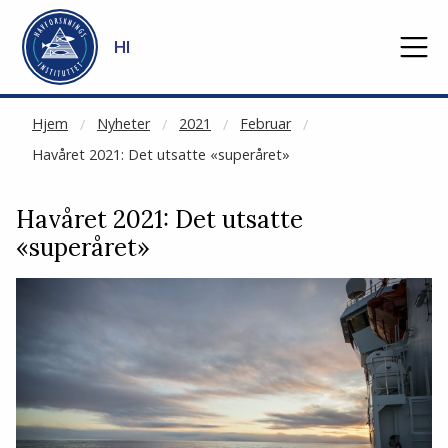
NOT CACHED
Gå til hovedinnhold
HI
Hjem
Nyheter
2021
Februar
Havåret 2021: Det utsatte «superåret»
Havåret 2021: Det utsatte
«superåret»