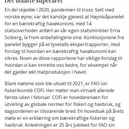
Det utsatte superåret
En del skjedde i 2020, pandemien til tross. Sett med
norske øyne, var det kanskje gjevest at Høynivåpanelet
for en bærekraftig havøkonomi, med 14
statsoverhoder anført av vår egen statsminister Erna
Solberg, la frem anbefalingene sine. Konklusjonene fra
panelet bygger på et tyvetalls ekspertrapporter, med
forslag til hvordan en bærekraftig havøkonomi kan
sikres. Noen av disse rapportene har viktige forslag til
hvordan vi kan innrette oss bedre, for eksempel når
det gjelder økt matproduksjon i havet.
Blant møtene som ble utsatt til 2021, er FAO sin
fiskerikomité COFI. Her møter man virtuelt allerede
første uken i februar. COFI er hovedarenaen for
utvikling av globale normer for fiskeri og havbruk, og
dagsordenen er tilsvarende bred. En hovedsak på årets
møte er en erklæring om bærekraftige fiskerier og
havbruk. Anledningen er 25 års jubileet for FAO sin