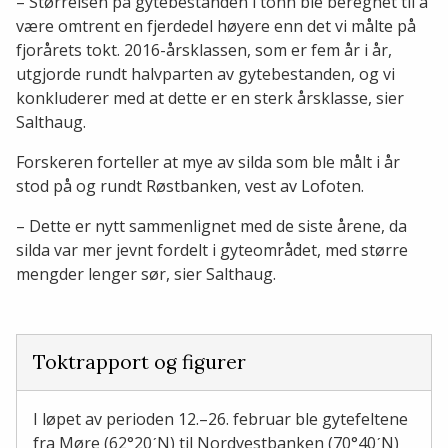
– Størrelsen på gytebestanden i tonn ble beregnet til å
være omtrent en fjerdedel høyere enn det vi målte på
fjorårets tokt. 2016-årsklassen, som er fem år i år,
utgjorde rundt halvparten av gytebestanden, og vi
konkluderer med at dette er en sterk årsklasse, sier
Salthaug.
Forskeren forteller at mye av silda som ble målt i år
stod på og rundt Røstbanken, vest av Lofoten.
– Dette er nytt sammenlignet med de siste årene, da
silda var mer jevnt fordelt i gyteområdet, med større
mengder lenger sør, sier Salthaug.
Toktrapport og figurer
I løpet av perioden 12.–26. februar ble gytefeltene
fra Møre (62°20ˊN) til Nordvestbanken (70°40ˊN)