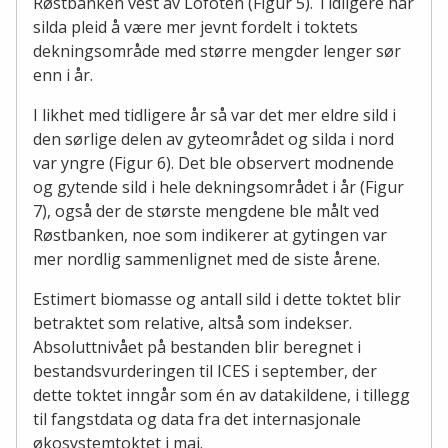
Røstbanken vest av Lofoten (Figur 5). Tidligere har
silda pleid å være mer jevnt fordelt i toktets
dekningsområde med større mengder lenger sør
enn i år.
I likhet med tidligere år så var det mer eldre sild i
den sørlige delen av gyteområdet og silda i nord
var yngre (Figur 6). Det ble observert modnende
og gytende sild i hele dekningsområdet i år (Figur
7), også der de største mengdene ble målt ved
Røstbanken, noe som indikerer at gytingen var
mer nordlig sammenlignet med de siste årene.
Estimert biomasse og antall sild i dette toktet blir
betraktet som relative, altså som indekser.
Absoluttnivået på bestanden blir beregnet i
bestandsvurderingen til ICES i september, der
dette toktet inngår som én av datakildene, i tillegg
til fangstdata og data fra det internasjonale
økosystemtoktet i mai.