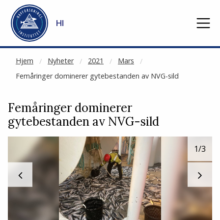
NOT CACHED
Gå til hovedinnhold
HI
Hjem
Nyheter
2021
Mars
Femåringer dominerer gytebestanden av NVG-sild
Femåringer dominerer
gytebestanden av NVG-sild
1
/3