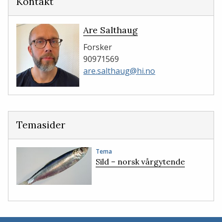
Kontakt
Are Salthaug
Forsker
90971569
are.salthaug@hi.no
Temasider
Tema
Sild – norsk vårgytende