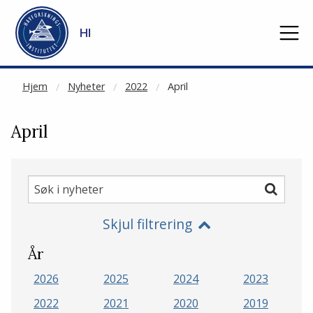
NOT CACHED
Gå til hovedinnhold
HI
Hjem
Nyheter
2022
April
April
Søk
Søk
i
Skjul filtrering
nyheter
År
2026
2025
2024
2023
2022
2021
2020
2019