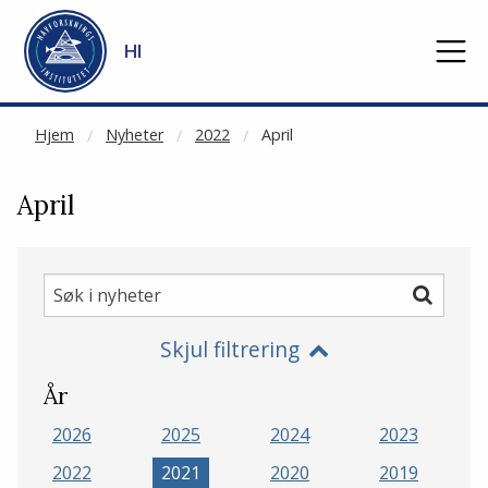
NOT CACHED
Gå til hovedinnhold
HI
Hjem
Nyheter
2022
April
April
Søk
Søk
i
Skjul filtrering
nyheter
År
2026
2025
2024
2023
2022
2021
2020
2019