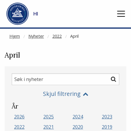
NOT CACHED
Gå til hovedinnhold
HI
Hjem
Nyheter
2022
April
April
Søk
Søk
i
Skjul filtrering
nyheter
År
2026
2025
2024
2023
2022
2021
2020
2019