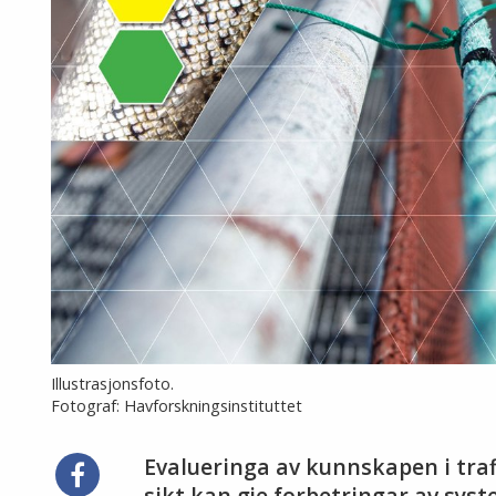
Illustrasjonsfoto.
Fotograf: Havforskningsinstituttet
Evalueringa av kunnskapen i tra
Del
sikt kan gje forbetringar av syst