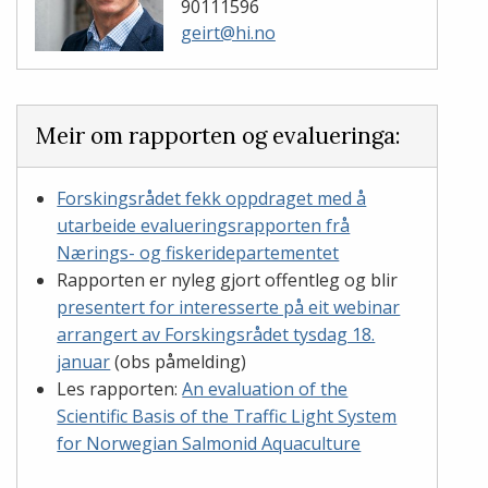
90111596
geirt@hi.no
Meir om rapporten og evalueringa:
Forskingsrådet fekk oppdraget med å
utarbeide evalueringsrapporten frå
Nærings- og fiskeridepartementet
Rapporten er nyleg gjort offentleg og blir
presentert for interesserte på eit webinar
arrangert av Forskingsrådet tysdag 18.
januar
(obs påmelding)
Les rapporten:
An evaluation of the
Scientific Basis of the Traffic Light System
for Norwegian Salmonid Aquaculture