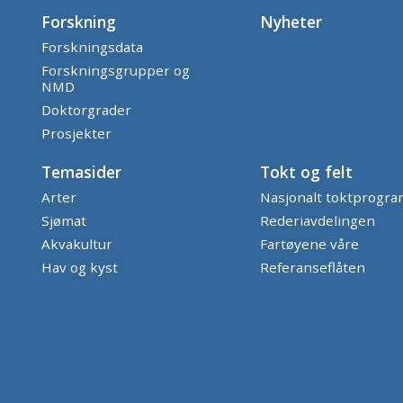
Forskning
Nyheter
Forskningsdata
Forskningsgrupper og
NMD
Doktorgrader
Prosjekter
Temasider
Tokt og felt
Arter
Nasjonalt toktprogr
Sjømat
Rederiavdelingen
Akvakultur
Fartøyene våre
Hav og kyst
Referanseflåten