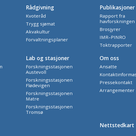
Rådgivning
Publikasjoner
Kvoteråd
Rapport fra
havforskningen
Trygg sjømat
Brosjyrer
Akvakultur
IMR–PINRO
Forvaltningsplaner
Toktrapporter
Lab og stasjoner
Om oss
am
Forskningsstasjonen
Ansatte
Austevoll
Kontaktinforma
Forskningsstasjonen
Pressekontakt
Flødevigen
Arrangementer
Forskningsstasjonen
Matre
Forskningsstasjonen
Tromsø
Nettstedkart