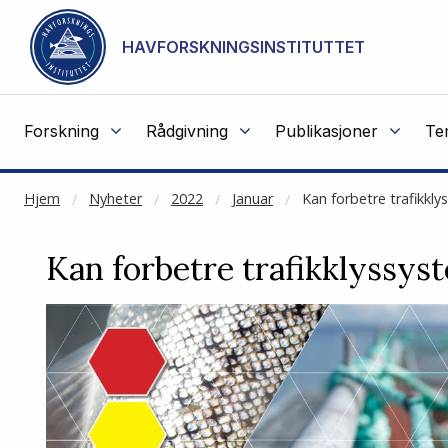
NOT CACHED
Gå til hovedinnhold
HAVFORSKNINGSINSTITUTTET
Forskning
Rådgivning
Publikasjoner
Te
Hjem
Nyheter
2022
Januar
Kan forbetre trafikkl
Kan forbetre trafikklyssys