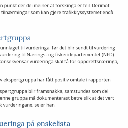
 punkt der dei meiner at forskinga er feil. Derimot
tilnærmingar som kan gjere trafikklyssystemet endå
ertgruppa
nlaget til vurderinga, før det blir sendt til vurdering
vurdering til Nærings- og fiskeridepartementet (NFD).
 konsekvensar vurderinga skal få for oppdrettsnæringa,
 av ekspertgruppa har fått positiv omtale i rapporten:
 ekspertgruppa blir framsnakka, samstundes som dei
denne gruppa må dokumenterast betre slik at det vert
k vurderingane, seier han.
ueringa på ønskelista