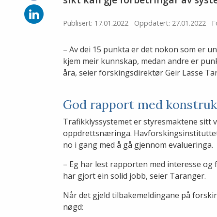
på
Facebook
Del
på
Publisert: 17.01.2022
Oppdatert: 27.01.2022
F
LinkedIn
– Av dei 15 punkta er det nokon som er un
kjem meir kunnskap, medan andre er punkt
åra, seier forskingsdirektør Geir Lasse Ta
God rapport med konstrukt
Trafikklyssystemet er styresmaktene sitt ve
oppdrettsnæringa. Havforskingsinstituttet
no i gang med å gå gjennom evalueringa.
– Eg har lest rapporten med interesse og 
har gjort ein solid jobb, seier Taranger.
Når det gjeld tilbakemeldingane på forski
nøgd: