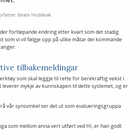
orfatter: Beate Hoddevik
der fortløpande endring etter kvart som det stadig
 som vi vil følgje opp på ulike måtar dei kommande
ranger.
ive tilbakemeldingar
rktøy som skal leggje til rette for berekraftig vekst i
 leverer mykje av kunnskapen til dette systemet, og er
frå vår synsvinkel ser det ut som evalueringsgruppa
nga som mellom anna vert utført ved HI, er han godt