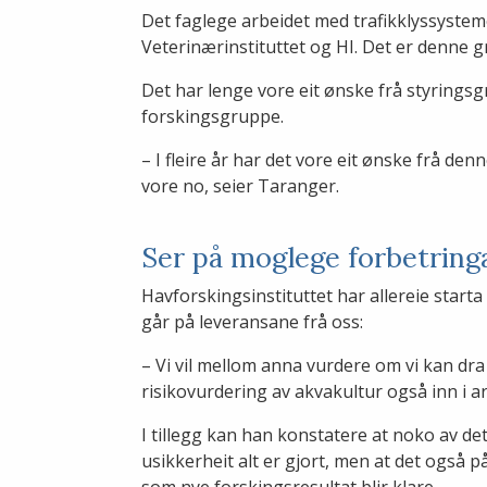
Det faglege arbeidet med trafikklyssystem
Veterinærinstituttet og HI. Det er denn
Det har lenge vore eit ønske frå styringsgr
forskingsgruppe.
– I fleire år har det vore eit ønske frå d
vore no, seier Taranger.
Ser på moglege forbetring
Havforskingsinstituttet har allereie start
går på leveransane frå oss:
– Vi vil mellom anna vurdere om vi kan dra
risikovurdering av akvakultur også inn i a
I tillegg kan han konstatere at noko av det
usikkerheit alt er gjort, men at det også
som nye forskingsresultat blir klare.