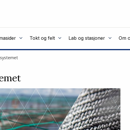
masider
Tokt og felt
Lab og stasjoner
Om o
yssystemet
temet