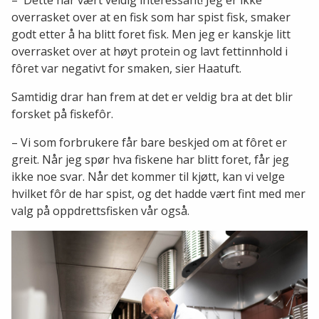
overrasket over at en fisk som har spist fisk, smaker
godt etter å ha blitt foret fisk. Men jeg er kanskje litt
overrasket over at høyt protein og lavt fettinnhold i
fôret var negativt for smaken, sier Haatuft.
Samtidig drar han frem at det er veldig bra at det blir
forsket på fiskefôr.
– Vi som forbrukere får bare beskjed om at fôret er
greit. Når jeg spør hva fiskene har blitt foret, får jeg
ikke noe svar. Når det kommer til kjøtt, kan vi velge
hvilket fôr de har spist, og det hadde vært fint med mer
valg på oppdrettsfisken vår også.