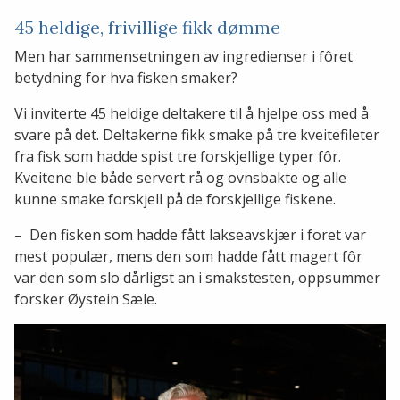
45 heldige, frivillige fikk dømme
Men har sammensetningen av ingredienser i fôret
betydning for hva fisken smaker?
Vi inviterte 45 heldige deltakere til å hjelpe oss med å
svare på det. Deltakerne fikk smake på tre kveitefileter
fra fisk som hadde spist tre forskjellige typer fôr.
Kveitene ble både servert rå og ovnsbakte og alle
kunne smake forskjell på de forskjellige fiskene.
– Den fisken som hadde fått lakseavskjær i foret var
mest populær, mens den som hadde fått magert fôr
var den som slo dårligst an i smakstesten, oppsummer
forsker Øystein Sæle.