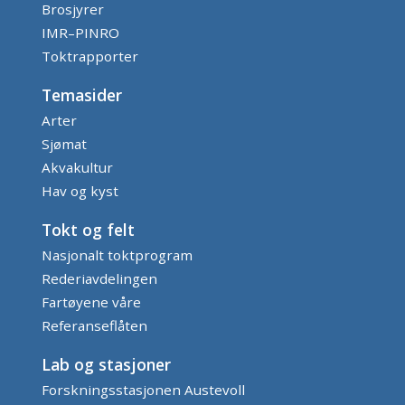
Brosjyrer
IMR–PINRO
Toktrapporter
Temasider
Arter
Sjømat
Akvakultur
Hav og kyst
Tokt og felt
Nasjonalt toktprogram
Rederiavdelingen
Fartøyene våre
Referanseflåten
Lab og stasjoner
Forskningsstasjonen Austevoll