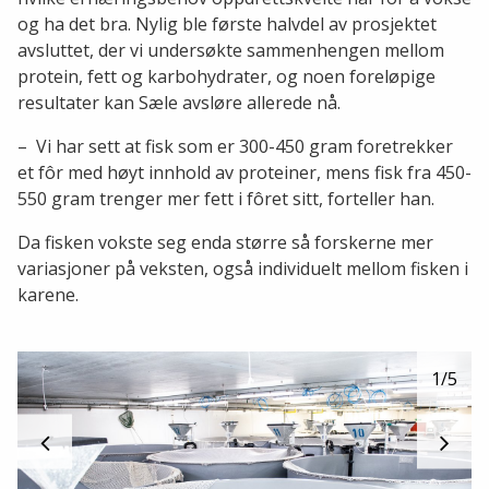
og ha det bra. Nylig ble første halvdel av prosjektet
avsluttet, der vi undersøkte sammenhengen mellom
protein, fett og karbohydrater, og noen foreløpige
resultater kan Sæle avsløre allerede nå.
– Vi har sett at fisk som er 300-450 gram foretrekker
et fôr med høyt innhold av proteiner, mens fisk fra 450-
550 gram trenger mer fett i fôret sitt, forteller han.
Da fisken vokste seg enda større så forskerne mer
variasjoner på veksten, også individuelt mellom fisken i
karene.
1
/5