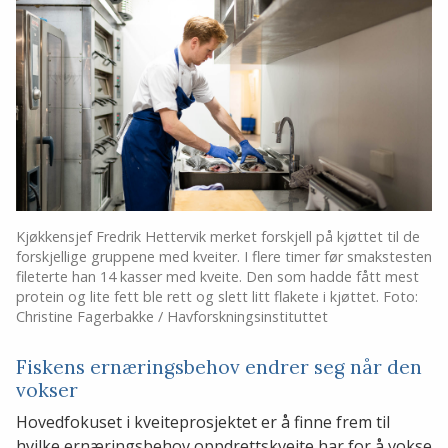
Kjøkkensjef Fredrik Hettervik merket forskjell på kjøttet til de
forskjellige gruppene med kveiter. I flere timer før smakstesten
fileterte han 14 kasser med kveite. Den som hadde fått mest
protein og lite fett ble rett og slett litt flakete i kjøttet. Foto:
Christine Fagerbakke / Havforskningsinstituttet
Fiskens ernæringsbehov endrer seg når den
vokser
Hovedfokuset i kveiteprosjektet er å finne frem til
hvilke ernæringsbehov oppdrettskveite har for å vokse