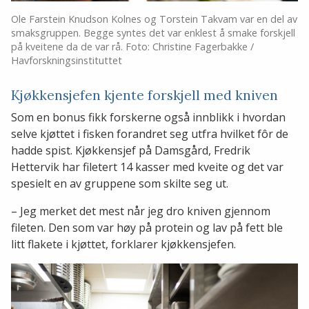
Ole Farstein Knudson Kolnes og Torstein Takvam var en del av
smaksgruppen. Begge syntes det var enklest å smake forskjell
på kveitene da de var rå. Foto: Christine Fagerbakke /
Havforskningsinstituttet
Kjøkkensjefen kjente forskjell med kniven
Som en bonus fikk forskerne også innblikk i hvordan
selve kjøttet i fisken forandret seg utfra hvilket fôr de
hadde spist. Kjøkkensjef på Damsgård, Fredrik
Hettervik har filetert 14 kasser med kveite og det var
spesielt en av gruppene som skilte seg ut.
– Jeg merket det mest når jeg dro kniven gjennom
fileten. Den som var høy på protein og lav på fett ble
litt flakete i kjøttet, forklarer kjøkkensjefen.