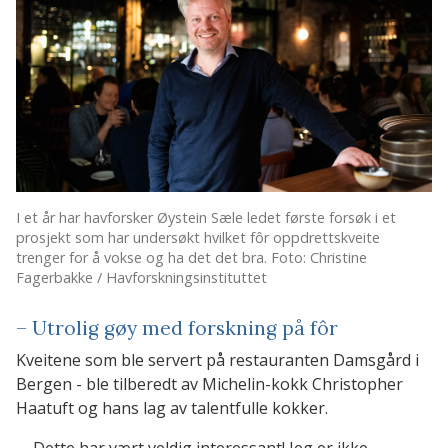
I et år har havforsker Øystein Sæle ledet første forsøk i et
prosjekt som har undersøkt hvilket fôr oppdrettskveite
trenger for å vokse og ha det det bra. Foto: Christine
Fagerbakke / Havforskningsinstituttet
– Utrolig gøy med forskning på fôr
Kveitene som ble servert på restauranten Damsgård i
Bergen - ble tilberedt av Michelin-kokk Christopher
Haatuft og hans lag av talentfulle kokker.
– Dette har vært veldig interessant! Jeg er ikke