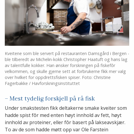
Kveitene som ble servert på restauranten Damsgård i Bergen -
ble tilberedt av Michelin-kokk Christopher Haatuft og hans lag
av talentfulle kokker. Han ønsker forskningen på fiskefôr
velkommen, og skulle gjerne sett at forbrukerne fikk mer valg
over hvilket for oppdrettsfisken spiser. Foto: Christine
Fagerbakke / Havforskningsinstituttet
– Mest tydelig forskjell på rå fisk
Under smakstesten fikk deltakerne smake kveiter som
hadde spist fôr med enten høyt innhold av fett, høyt
innhold av proteiner, eller fôr basert på lakseavskjær.
To av de som hadde møtt opp var Ole Farstein