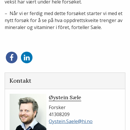
vekst har vært under hele forsøket.
– Når vi er ferdig med dette forsøket starter vi med et
nytt forsøk for å se på hva oppdrettskveite trenger av
mineraler og vitaminer i fôret, forteller Sæle.
Del
Del
på
på
Facebook
LinkedIn
Kontakt
Øystein Sæle
Forsker
41308209
Oystein.Saele@hi.no