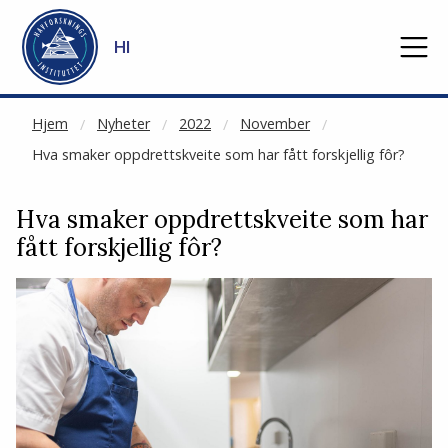
NOT CACHED
Gå til hovedinnhold
HI
Hjem
Nyheter
2022
November
Hva smaker oppdrettskveite som har fått forskjellig fôr?
Hva smaker oppdrettskveite som har
fått forskjellig fôr?