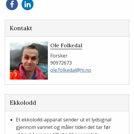
Del
Del
på
på
Facebook
LinkedIn
Kontakt
Ole Folkedal
Forsker
90972673
ole.folkedal@hi.no
Ekkolodd
Et ekkolodd-apparat sender ut et lydsignal
gjennom vannet og måler tiden det tar før