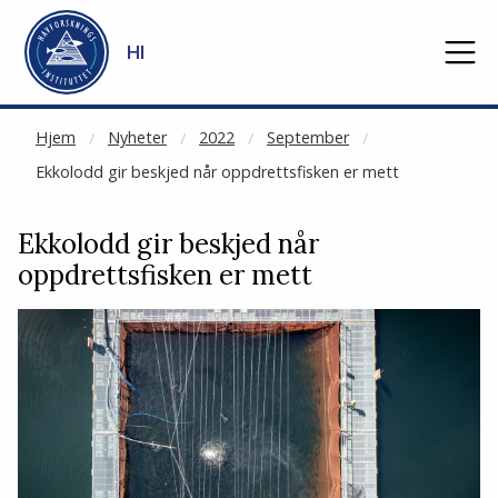
NOT CACHED
Gå til hovedinnhold
HI
Hjem
Nyheter
2022
September
Ekkolodd gir beskjed når oppdrettsfisken er mett
Ekkolodd gir beskjed når
oppdrettsfisken er mett