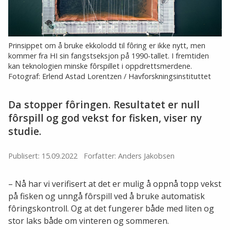
Prinsippet om å bruke ekkolodd til fôring er ikke nytt, men
kommer fra HI sin fangstseksjon på 1990-tallet. I fremtiden
kan teknologien minske fôrspillet i oppdrettsmerdene.
Fotograf: Erlend Astad Lorentzen / Havforskningsinstituttet
Da stopper fôringen. Resultatet er null
fôrspill og god vekst for fisken, viser ny
studie.
Publisert: 15.09.2022
Forfatter: Anders Jakobsen
– Nå har vi verifisert at det er mulig å oppnå topp vekst
på fisken og unngå fôrspill ved å bruke automatisk
fôringskontroll. Og at det fungerer både med liten og
stor laks både om vinteren og sommeren.