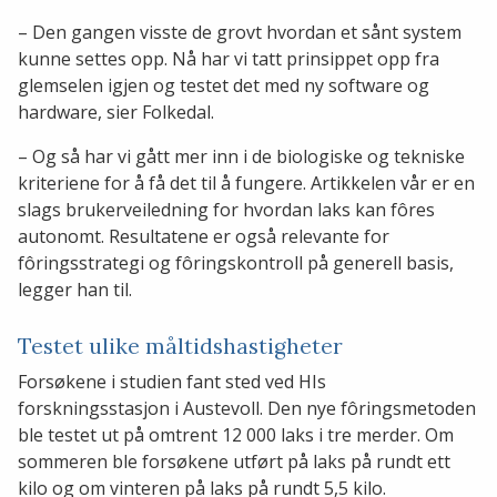
– Den gangen visste de grovt hvordan et sånt system
kunne settes opp. Nå har vi tatt prinsippet opp fra
glemselen igjen og testet det med ny software og
hardware, sier Folkedal.
– Og så har vi gått mer inn i de biologiske og tekniske
kriteriene for å få det til å fungere. Artikkelen vår er en
slags brukerveiledning for hvordan laks kan fôres
autonomt. Resultatene er også relevante for
fôringsstrategi og fôringskontroll på generell basis,
legger han til.
Testet ulike måltidshastigheter
Forsøkene i studien fant sted ved HIs
forskningsstasjon i Austevoll. Den nye fôringsmetoden
ble testet ut på omtrent 12 000 laks i tre merder. Om
sommeren ble forsøkene utført på laks på rundt ett
kilo og om vinteren på laks på rundt 5,5 kilo.