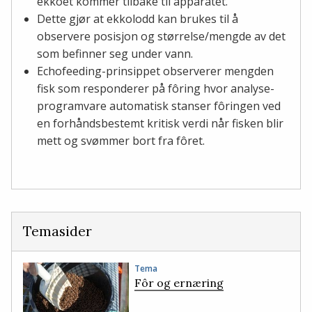
ekkoet kommer tilbake til apparatet.
Dette gjør at ekkolodd kan brukes til å
observere posisjon og størrelse/mengde av det
som befinner seg under vann.
Echofeeding-prinsippet observerer mengden
fisk som responderer på fôring hvor analyse-
programvare automatisk stanser fôringen ved
en forhåndsbestemt kritisk verdi når fisken blir
mett og svømmer bort fra fôret.
Temasider
Tema
Fôr og ernæring