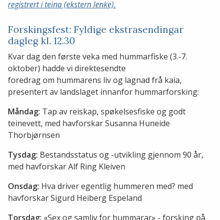
registrert i teina (ekstern lenke).
Forskingsfest: Fyldige ekstrasendingar
dagleg kl. 12.30
Kvar dag den første veka med hummarfiske (3.-7.
oktober) hadde vi direktesendte
foredrag om hummarens liv og lagnad frå kaia,
presentert av landslaget innanfor hummarforsking:
Måndag:
Tap av reiskap, spøkelsesfiske og godt
teinevett, med havforskar Susanna Huneide
Thorbjørnsen
Tysdag:
Bestandsstatus og -utvikling gjennom 90 år,
med havforskar Alf Ring Kleiven
Onsdag:
Hva driver egentlig hummeren med? med
havforskar Sigurd Heiberg Espeland
Torsdag:
«Sex og samliv for hummarar» - forsking på