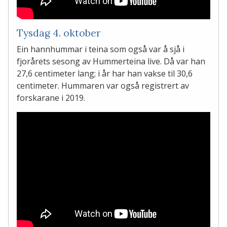
Tysdag 4. oktober
Ein hannhummar i teina som også var å sjå i
fjorårets sesong av Hummerteina live. Då var han
27,6 centimeter lang; i år har han vakse til 30,6
centimeter. Hummaren var også registrert av
forskarane i 2019.