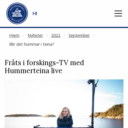
NOT CACHED
Gå til hovedinnhold
HI
Hjem
Nyheter
2022
September
Blir det hummar i teina?
Fråts i forskings-TV med
Hummerteina live