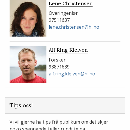
Lene Christensen
Overingeniør
97511637
lene.christensen@hi.no
Alf Ring Kleiven
Forsker
93871639
alf.ring.kleiven@hi.no
Tips oss!
Vi vil gjerne ha tips frå publikum om det skjer
noko spennande i eller rundt teina.