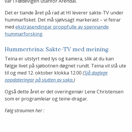
vår i Flødevigen utanfor Arendal.
Det er tiande året på rad at HI leverer sakte-TV under
hummarfisket. Det må sjølvsagt markerast – vi feirar
med
ekstrasendingar proppfulle av spennande
hummarforsking
.
Hummerteina: Sakte-TV med meining
Teina er utstyrt med lys og kamera, slik at du kan
følgje livet på sjøbotnen døgnet rundt. Teina vil stå ute
til og med 12. oktober klokka 12.00
(
Sjå daglege
oppdateringar på slutten av saka.
)
Også dette året er det overingeniør Lene Christensen
som er programleiar og teine-dragar.
Følg straumen her :