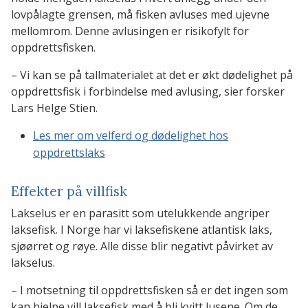
lovpålagte grensen, må fisken avluses med ujevne
mellomrom. Denne avlusingen er risikofylt for
oppdrettsfisken.
– Vi kan se på tallmaterialet at det er økt dødelighet på
oppdrettsfisk i forbindelse med avlusing, sier forsker
Lars Helge Stien.
Les mer om velferd og dødelighet hos
oppdrettslaks
Effekter på villfisk
Lakselus er en parasitt som utelukkende angriper
laksefisk. I Norge har vi laksefiskene atlantisk laks,
sjøørret og røye. Alle disse blir negativt påvirket av
lakselus.
– I motsetning til oppdrettsfisken så er det ingen som
kan hjelpe vill laksefisk med å bli kvitt lusene. Om de