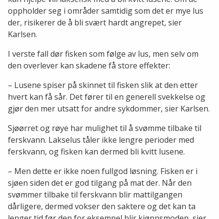
oppholder seg i områder samtidig som det er mye lus
der, risikerer de å bli svært hardt angrepet, sier
Karlsen.
I verste fall dør fisken som følge av lus, men selv om
den overlever kan skadene få store effekter:
– Lusene spiser på skinnet til fisken slik at den etter
hvert kan få sår. Det fører til en generell svekkelse og
gjør den mer utsatt for andre sykdommer, sier Karlsen.
Sjøørret og røye har mulighet til å svømme tilbake til
ferskvann. Lakselus tåler ikke lengre perioder med
ferskvann, og fisken kan dermed bli kvitt lusene.
– Men dette er ikke noen fullgod løsning. Fisken er i
sjøen siden det er god tilgang på mat der. Når den
svømmer tilbake til ferskvann blir mattilgangen
dårligere, dermed vokser den saktere og det kan ta
lenger tid før den for eksempel blir kjønnsmoden, sier