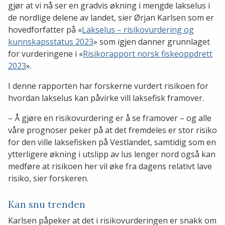
gjør at vi nå ser en gradvis økning i mengde lakselus i
de nordlige delene av landet, sier Ørjan Karlsen som er
hovedforfatter på «
Lakselus – risikovurdering og
kunnskapsstatus 2023
» som igjen danner grunnlaget
for vurderingene i «
Risikorapport norsk fiskeoppdrett
2023
».
I denne rapporten har forskerne vurdert risikoen for
hvordan lakselus kan påvirke vill laksefisk framover.
– Å gjøre en risikovurdering er å se framover – og alle
våre prognoser peker på at det fremdeles er stor risiko
for den ville laksefisken på Vestlandet, samtidig som en
ytterligere økning i utslipp av lus lenger nord også kan
medføre at risikoen her vil øke fra dagens relativt lave
risiko, sier forskeren.
Kan snu trenden
Karlsen påpeker at det i risikovurderingen er snakk om