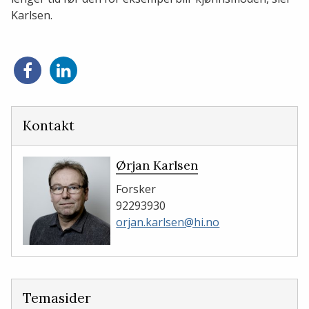
Karlsen.
Del
Del
på
på
Facebook
LinkedIn
Kontakt
Ørjan Karlsen
Forsker
92293930
orjan.karlsen@hi.no
Temasider