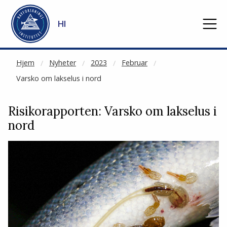
NOT CACHED
Gå til hovedinnhold
HI
Hjem
Nyheter
2023
Februar
Varsko om lakselus i nord
Risikorapporten: Varsko om lakselus i
nord