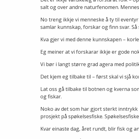
salt og over andre naturfenomen. Menneska 
No treng ikkje vi menneske å ty til eventyr 
samlar kunnskap, forskar og finn svar. Så 
Kva gjer vi med denne kunnskapen – korleis
Eg meiner at vi forskarar ikkje er gode nok
Vi bør i langt større grad agera med politi
Det kjem eg tilbake til – først skal vi sjå 
Lat oss gå tilbake til botnen og kverna som
og fiskar.
Noko av det som har gjort sterkt inntrykk 
prosjekt på spøkelsesfiske. Spøkelsesfisk
Kvar einaste dag, året rundt, blir fisk og a