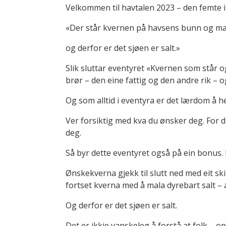
Velkommen til havtalen 2023 – den femte i
«Der står kvernen på havsens bunn og mal
og derfor er det sjøen er salt.»
Slik sluttar eventyret «Kvernen som står 
brør – den eine fattig og den andre rik – o
Og som alltid i eventyra er det lærdom å h
Ver forsiktig med kva du ønsker deg. For d
deg.
Så byr dette eventyret også på ein bonus. På
Ønskekverna gjekk til slutt ned med eit sk
fortset kverna med å mala dyrebart salt – 
Og derfor er det sjøen er salt.
Det er ikkje vanskeleg å forstå at folk – 