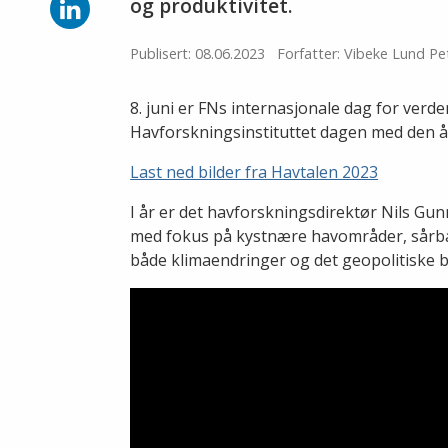
Facebook
Del
og produktivitet.
på
LinkedIn
Publisert: 08.06.2023
Forfatter: Vibeke Lund Pe
8. juni er FNs internasjonale dag for ver
Havforskningsinstituttet dagen med den år
Last ned bilder fra Havtalen 2023
I år er det havforskningsdirektør Nils Gu
med fokus på kystnære havområder, sårbar
både klimaendringer og det geopolitiske bi