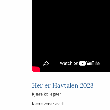
Her er Havtalen 2023
Kjære kollegaer
Kjære vener av HI