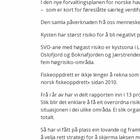
I den nye forvaltingsplanen for norske ha
– som er kort for føreslåtte særleg verdi
Den samla påverknaden frå oss menneske er
Kysten har størst risiko for å bli negativt 
SVO-ane med høgast risiko er kystsona i L
Oslofjord og Boknafjorden og Jærstrendene
fem høgrisiko-områda.
Fiskeoppdrett er ikkje lenger å rekna som e
norsk fiskeoppdrett» sidan 2010.
Frå i år av har vi delt rapporten inn i 13 
Slik blir det enklare å få eit overordna r
situasjonen i dei ulike områda. Ei slik orga
totalt.
Så har vi fått på plass ein lovande og fr
å velja rett strategi for å skjerma laksen 