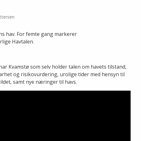
ttersen
dens hav. For femte gang markerer
lige Havtalen.
nnar Kvamstø som selv holder talen om havets tilstand,
het og risikovurdering, urolige tider med hensyn til
ldet, samt nye næringer til havs.