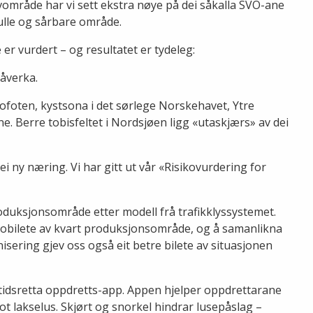
vområde har vi sett ekstra nøye på dei såkalla SVO-ane
fulle og sårbare område.
 vurdert – og resultatet er tydeleg:
påverka.
ofoten, kystsona i det sørlege Norskehavet, Ytre
. Berre tobisfeltet i Nordsjøen ligg «utaskjærs» av dei
i ny næring. Vi har gitt ut vår «Risikovurdering for
produksjonsområde etter modell frå trafikklyssystemet.
isikobilete av kvart produksjonsområde, og å samanlikna
nisering gjev oss også eit betre bilete av situasjonen
amtidsretta oppdretts-app. Appen hjelper oppdrettarane
mot lakselus. Skjørt og snorkel hindrar lusepåslag –