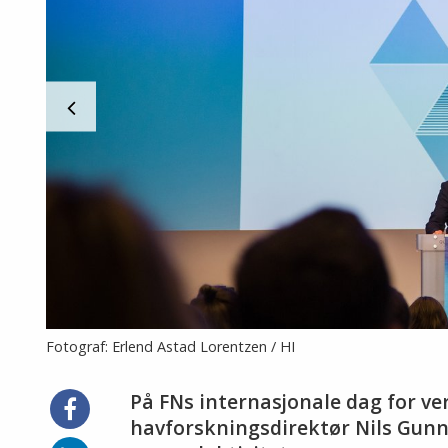
Fotograf: Erlend Astad Lorentzen / HI
På FNs internasjonale dag for v
Del
på
havforskningsdirektør Nils Gunn