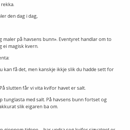
 rekka.
er den dag i dag,
og maler på havsens bunn». Eventyret handlar om to
g ei magisk kvern.
enta:
u kan få det, men kanskje ikkje slik du hadde sett for
 slutten får vi vita kvifor havet er salt.
ip tunglasta med salt. På havsens bunn fortset og
akkurat slik eigaren ba om.
opp gjennom tidene – har undra seg kvifor sjøvatnet er