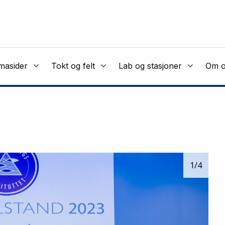
masider
Tokt og felt
Lab og stasjoner
Om o
1
/4