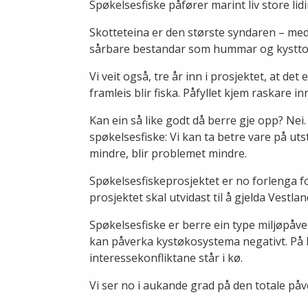
Spøkelsesfiske påfører marint liv store lid
Skotteteina er den største syndaren – me
sårbare bestandar som hummar og kysttorsk
Vi veit også, tre år inn i prosjektet, at d
framleis blir fiska. Påfyllet kjem raskare i
Kan ein så like godt då berre gje opp? Nei
spøkelsesfiske: Vi kan ta betre vare på uts
mindre, blir problemet mindre.
Spøkelsesfiskeprosjektet er no forlenga for
prosjektet skal utvidast til å gjelda Vestla
Spøkelsesfiske er berre ein type miljøpåve
kan påverka kystøkosystema negativt. På k
interessekonfliktane står i kø.
Vi ser no i aukande grad på den totale p