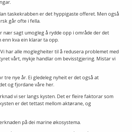
ingar.
dan taskekrabben er det hyppigaste offeret. Men også
 går ofte i fella.
et er nær sagt umogleg å rydde opp i område der det
nn enn kva ein klarar ta opp.
. Vi har alle moglegheiter til å redusera problemet med
tyret vårt, mykje handlar om bevisstgjering. Mistar vi
 tre nye år. Ei gledeleg nyheit er det også at
ndet og fjordane våre her.
rknad vi ser langs kysten. Det er fleire faktorar som
ysten er det tettast mellom aktørane, og
åverknaden på dei marine økosystema.