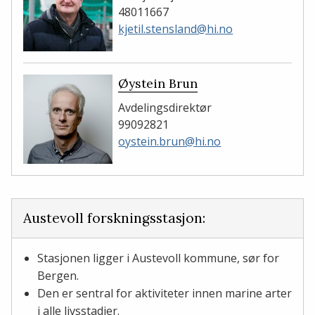
48011667
kjetil.stensland@hi.no
Øystein Brun
Avdelingsdirektør
99092821
oystein.brun@hi.no
Austevoll forskningsstasjon:
Stasjonen ligger i Austevoll kommune, sør for
Bergen.
Den er sentral for aktiviteter innen marine arter
i alle livsstadier.