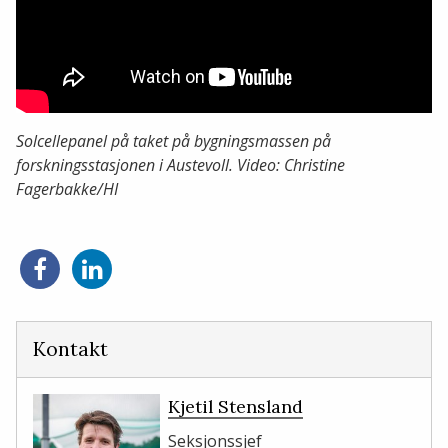
Solcellepanel på taket på bygningsmassen på
forskningsstasjonen i Austevoll. Video: Christine
Fagerbakke/HI
Del
Del
på
på
Facebook
LinkedIn
Kontakt
Kjetil Stensland
Seksjonssjef