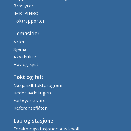
Brosjyrer
IMR–PINRO
Toktrapporter
Temasider
Arter
Sjømat
Akvakultur
Hav og kyst
Tokt og felt
Nasjonalt toktprogram
Rederiavdelingen
Fartøyene våre
Referanseflåten
Lab og stasjoner
Forskningsstasjonen Austevoll