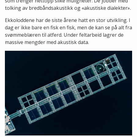
som trenger nettopp slike muligheter. De jobber med
tolking av bredbåndsakustikk og «akustiske dialekter».
Ekkoloddene har de siste årene hatt en stor utvikling. I
dag er ikke bare en fisk en fisk, men de kan se på alt fra
svømmeblæren til atferd. Under feltarbeid lagrer de
massive mengder med akustisk data.