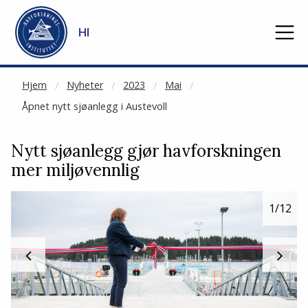
NOT CACHED
Gå til hovedinnhold
HI
Hjem
Nyheter
2023
Mai
Åpnet nytt sjøanlegg i Austevoll
Nytt sjøanlegg gjør havforskningen
mer miljøvennlig
1
/12