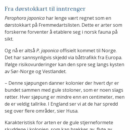
Fra dørstokkart til inntrenger
Perophora japonica
har lenge vært regnet som en
dørstokkart på Fremmedartslisten. Dette er arter som
forskerne forventer å etablere seg i norsk fauna på
sikt.
Og nå er altså
P. japonica
offisielt kommet til Norge.
Det har sannsynligvis skjedd via båttrafikk fra Europa.
Ifølge risikovurderinger kan den spre seg langs kysten
av Sør-Norge og Vestlandet.
– Denne sjøpungen danner kolonier der hvert dyr er
bundet sammen med gule stoloner, som er noen slags
røtter. Hver sjøpung er mindre enn en centimeter, men
de er veldig tallrike. I England ser vi at de har spredd
seg over flere områder, sier Husa.
Karakteristisk for arten er de gule stjerneformete
skuddene i kolonien, som kan brekkes av, flyte av