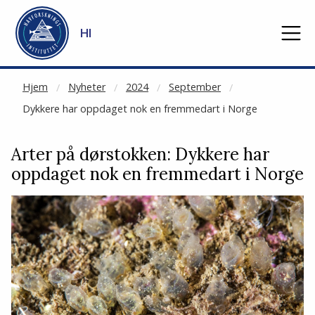
NOT CACHED
Gå til hovedinnhold
HI
Hjem
Nyheter
2024
September
Dykkere har oppdaget nok en fremmedart i Norge
Arter på dørstokken: Dykkere har
oppdaget nok en fremmedart i Norge