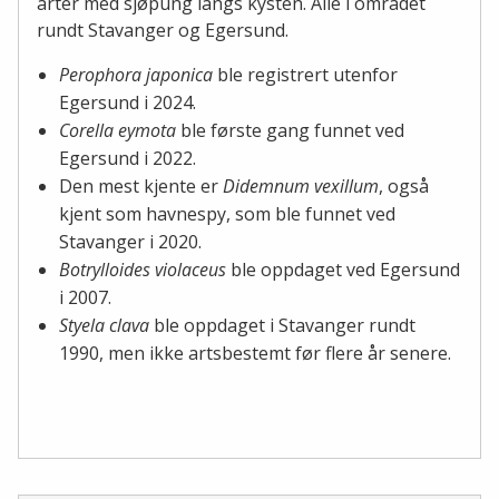
arter med sjøpung langs kysten. Alle i området
rundt Stavanger og Egersund.
Perophora japonica
ble registrert utenfor
Egersund i 2024.
Corella eymota
ble første gang funnet ved
Egersund i 2022.
Den mest kjente er
Didemnum vexillum
, også
kjent som havnespy, som ble funnet ved
Stavanger i 2020.
Botrylloides violaceus
ble oppdaget ved Egersund
i 2007.
Styela clava
ble oppdaget i Stavanger rundt
1990, men ikke artsbestemt før flere år senere.