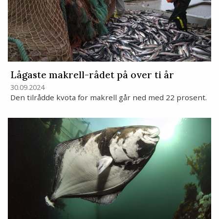
Lågaste makrell-rådet på over ti år
30.09.2024
Den tilrådde kvota for makrell går ned med 22 prosent.