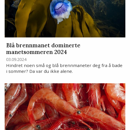
Blå brennmanet dominerte
manetsommeren 2024
03.09.2024
Hindret noen små og blå brennmaneter deg fra å bade
i sommer? Da var du ikke alene.