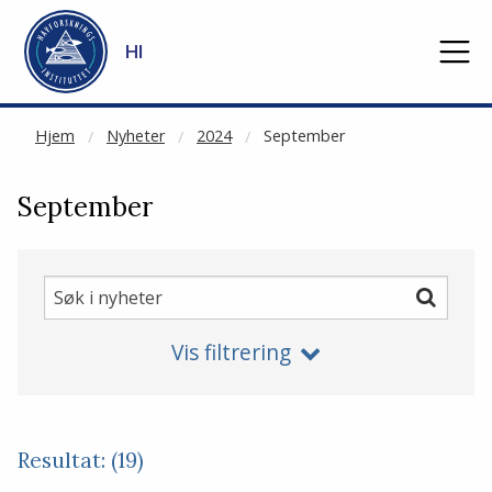
NOT CACHED
Gå til hovedinnhold
HI
Hjem
Nyheter
2024
September
September
Søk
Søk
i
Vis filtrering
nyheter
Resultat: (19)