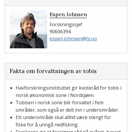
Espen Johnsen
Forskningssjef
90606394
espen.johnsen@hi.no
Fakta om forvaltningen av tobis
Havforskningsinstituttet gir kvoteråd for tobis i
norsk økonomisk sone i Nordsjøen.
Tobisen i norsk sone blir forvaltet i fem
områder, som også er delt inn i underområder.
Ett underområde skal alltid være stengt for
fiske for å unngå nedfisking.
Forskerne gir et foreløpig råd på nyåret, basert