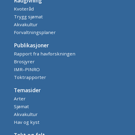
Rådgivning
Kvoteråd
Trygg sjømat
Akvakultur
Forvaltningsplaner
Publikasjoner
Rapport fra havforskningen
Brosjyrer
IMR–PINRO
Toktrapporter
Temasider
Arter
Sjømat
Akvakultur
Hav og kyst
Tokt og felt