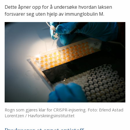
Dette åpner opp for å undersøke hvordan laksen
forsvarer seg uten hjelp av immunglobulin M.
Rogn som gjøres klar for CRISPR-injisering. Foto: Erlend Astad
Lorentzen / Havforskningsinstituttet