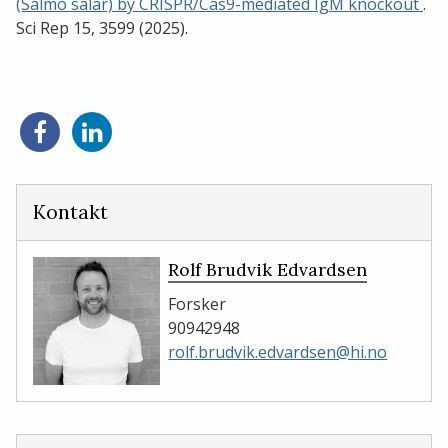
(Salmo salar) by CRISPR/Cas9-mediated IgM knockout
.
Sci Rep 15, 3599 (2025).
Del
Del
på
på
Facebook
LinkedIn
Kontakt
Rolf Brudvik Edvardsen
Forsker
90942948
rolf.brudvik.edvardsen@hi.no