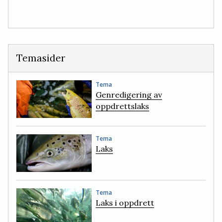
Temasider
Tema
Genredigering av
oppdrettslaks
Tema
Laks
Tema
Laks i oppdrett