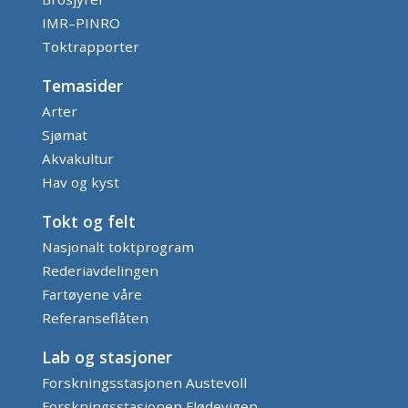
IMR–PINRO
Toktrapporter
Temasider
Arter
Sjømat
Akvakultur
Hav og kyst
Tokt og felt
Nasjonalt toktprogram
Rederiavdelingen
Fartøyene våre
Referanseflåten
Lab og stasjoner
Forskningsstasjonen Austevoll
Forskningsstasjonen Flødevigen