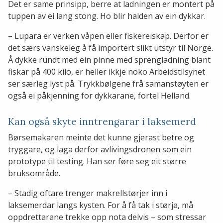
Det er same prinsipp, berre at ladningen er montert på
tuppen av ei lang stong. Ho blir halden av ein dykkar.
– Lupara er verken våpen eller fiskereiskap. Derfor er
det særs vanskeleg å få importert slikt utstyr til Norge.
Å dykke rundt med ein pinne med sprengladning blant
fiskar på 400 kilo, er heller ikkje noko Arbeidstilsynet
ser særleg lyst på. Trykkbølgene frå samanstøyten er
også ei påkjenning for dykkarane, fortel Helland.
Kan også skyte inntrengarar i laksemerd
Børsemakaren meinte det kunne gjerast betre og
tryggare, og laga derfor avlivingsdronen som ein
prototype til testing. Han ser føre seg eit større
bruksområde.
– Stadig oftare trenger makrellstørjer inn i
laksemerdar langs kysten. For å få tak i størja, må
oppdrettarane trekke opp nota delvis – som stressar