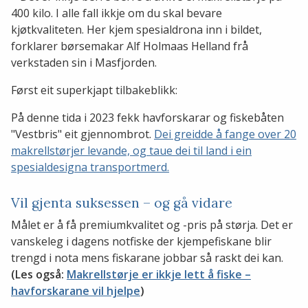
400 kilo. I alle fall ikkje om du skal bevare
kjøtkvaliteten. Her kjem spesialdrona inn i bildet,
forklarer børsemakar Alf Holmaas Helland frå
verkstaden sin i Masfjorden.
Først eit superkjapt tilbakeblikk:
På denne tida i 2023 fekk havforskarar og fiskebåten
"Vestbris" eit gjennombrot.
Dei greidde å fange over 20
makrellstørjer levande, og taue dei til land i ein
spesialdesigna transportmerd.
Vil gjenta suksessen – og gå vidare
Målet er å få premiumkvalitet og -pris på størja. Det er
vanskeleg i dagens notfiske der kjempefiskane blir
trengd i nota mens fiskarane jobbar så raskt dei kan.
(Les også:
Makrellstørje er ikkje lett å fiske –
havforskarane vil hjelpe
)