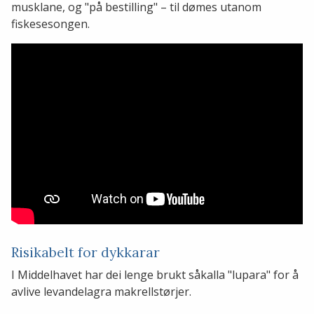
musklane, og "på bestilling" – til dømes utanom
fiskesesongen.
Risikabelt for dykkarar
I Middelhavet har dei lenge brukt såkalla "lupara" for å
avlive levandelagra makrellstørjer.