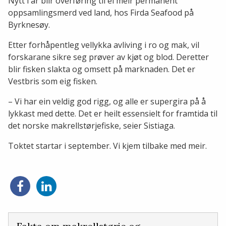
Nytt i år blir overføring til ei meir permanent
oppsamlingsmerd ved land, hos Firda Seafood på
Byrknesøy.
Etter forhåpentleg vellykka avliving i ro og mak, vil
forskarane sikre seg prøver av kjøt og blod. Deretter
blir fisken slakta og omsett på marknaden. Det er
Vestbris som eig fisken.
– Vi har ein veldig god rigg, og alle er supergira på å
lykkast med dette. Det er heilt essensielt for framtida til
det norske makrellstørjefiske, seier Sistiaga.
Toktet startar i september. Vi kjem tilbake med meir.
Del
Del
på
på
Facebook
LinkedIn