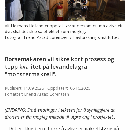
Alf Holmaas Helland er opptatt av at dersom du må avlive eit
dyr, skal det skje så effektivt som mogleg.
Fotograf: Erlend Astad Lorentzen / Havforskningsinstituttet
Børsemakaren vil sikre kort prosess og
topp kvalitet på levandelagra
"monstermakrell".
Publisert: 11.09.2025
Oppdatert: 06.10.2025
Forfatter: Erlend Astad Lorentzen
(ENDRING: Små endringar i teksten for å synleggjere at
dronen er éin mogleg metode til utprøving i prosjektet.)
– Det er ikkje berre berre å avlive ei makrellstørje på