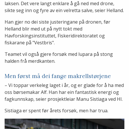
laksen. Det vere langt enklare å gå ned med drone,
sikte seg inn og fyre av ein velretta salve, seier Helland.
Han gjer no dei siste justeringane på dronen, før
Helland blir med ut på nytt tokt med
Havforskingsinstituttet, Fiskeridirektoratet og
fiskarane på "Vestbris".
Teamet vil også gjere forsøk med lupara på stong
halden frå merdkanten.
Men først må dei fange makrellstørjene
– Vi toppar verkeleg laget i år, og er glade for å ha med
oss børsemakar Alf. Han har ein fantastisk energi og
fagkunnskap, seier prosjektleiar Manu Sistiaga ved HI.
Sistiaga er spent før årets forsøk, men har trua.