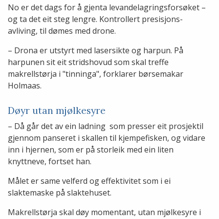
No er det dags for å gjenta levandelagringsforsøket –
og ta det eit steg lengre. Kontrollert presisjons-
avliving, til dømes med drone.
– Drona er utstyrt med lasersikte og harpun. På
harpunen sit eit stridshovud som skal treffe
makrellstørja i "tinninga", forklarer børsemakar
Holmaas.
Døyr utan mjølkesyre
– Då går det av ein ladning som presser eit prosjektil
gjennom panseret i skallen til kjempefisken, og vidare
inn i hjernen, som er på storleik med ein liten
knyttneve, fortset han.
Målet er same velferd og effektivitet som i ei
slaktemaske på slaktehuset.
Makrellstørja skal døy momentant, utan mjølkesyre i