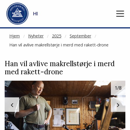
NOT CACHED
Gå til hovedinnhold
HI
Hjem
Nyheter
2025
September
Han vil avlive makrellstørje i merd med rakett-drone
Han vil avlive makrellstørje i merd
med rakett-drone
1
/8