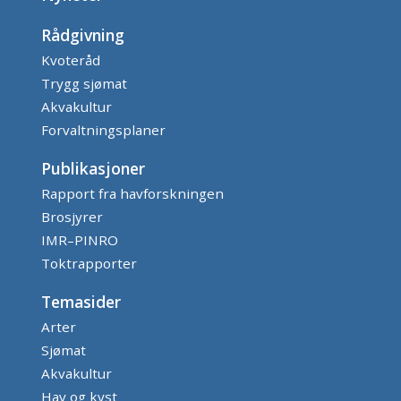
Rådgivning
Kvoteråd
Trygg sjømat
Akvakultur
Forvaltningsplaner
Publikasjoner
Rapport fra havforskningen
Brosjyrer
IMR–PINRO
Toktrapporter
Temasider
Arter
Sjømat
Akvakultur
Hav og kyst