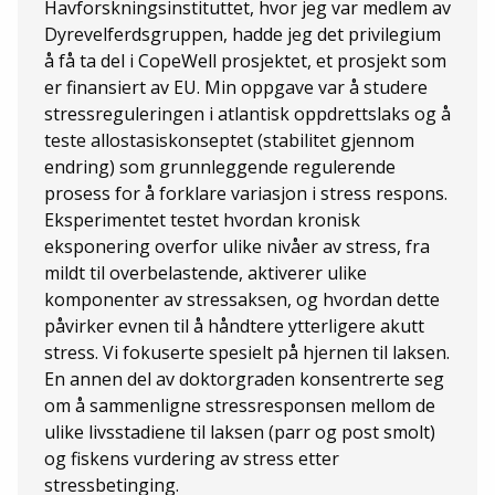
Havforskningsinstituttet, hvor jeg var medlem av
Dyrevelferdsgruppen, hadde jeg det privilegium
å få ta del i CopeWell prosjektet, et prosjekt som
er finansiert av EU. Min oppgave var å studere
stressreguleringen i atlantisk oppdrettslaks og å
teste allostasiskonseptet (stabilitet gjennom
endring) som grunnleggende regulerende
prosess for å forklare variasjon i stress respons.
Eksperimentet testet hvordan kronisk
eksponering overfor ulike nivåer av stress, fra
mildt til overbelastende, aktiverer ulike
komponenter av stressaksen, og hvordan dette
påvirker evnen til å håndtere ytterligere akutt
stress. Vi fokuserte spesielt på hjernen til laksen.
En annen del av doktorgraden konsentrerte seg
om å sammenligne stressresponsen mellom de
ulike livsstadiene til laksen (parr og post smolt)
og fiskens vurdering av stress etter
stressbetinging.