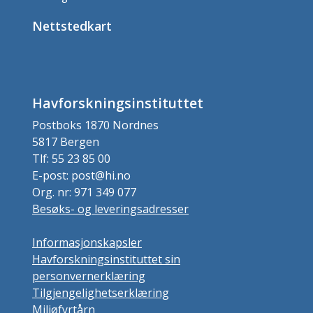
Nettstedkart
Havforskningsinstituttet
Postboks 1870 Nordnes
5817 Bergen
Tlf: 55 23 85 00
E-post: post@hi.no
Org. nr: 971 349 077
Besøks- og leveringsadresser
Informasjonskapsler
Havforskningsinstituttet sin
personvernerklæring
Tilgjengelighetserklæring
Miljøfyrtårn