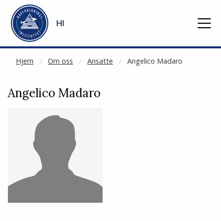
NOT CACHED
Gå til hovedinnhold
HI
Hjem
Om oss
Ansatte
Angelico Madaro
Angelico Madaro