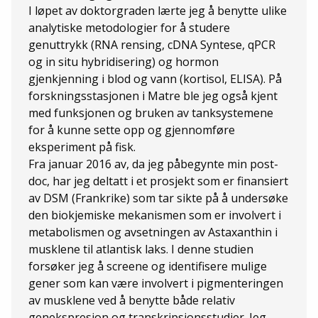
I løpet av doktorgraden lærte jeg å benytte ulike
analytiske metodologier for å studere
genuttrykk (RNA rensing, cDNA Syntese, qPCR
og in situ hybridisering) og hormon
gjenkjenning i blod og vann (kortisol, ELISA). På
forskningsstasjonen i Matre ble jeg også kjent
med funksjonen og bruken av tanksystemene
for å kunne sette opp og gjennomføre
eksperiment på fisk.
Fra januar 2016 av, da jeg påbegynte min post-
doc, har jeg deltatt i et prosjekt som er finansiert
av DSM (Frankrike) som tar sikte på å undersøke
den biokjemiske mekanismen som er involvert i
metabolismen og avsetningen av Astaxanthin i
musklene til atlantisk laks. I denne studien
forsøker jeg å screene og identifisere mulige
gener som kan være involvert i pigmenteringen
av musklene ved å benytte både relativ
genekspresjon og transkripsjonsstudier. Jeg