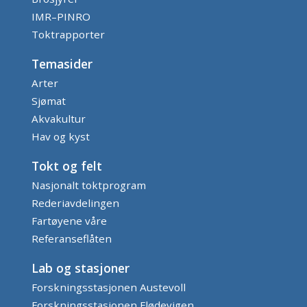
IMR–PINRO
Toktrapporter
Temasider
Arter
Sjømat
Akvakultur
Hav og kyst
Tokt og felt
Nasjonalt toktprogram
Rederiavdelingen
Fartøyene våre
Referanseflåten
Lab og stasjoner
Forskningsstasjonen Austevoll
Forskningsstasjonen Flødevigen