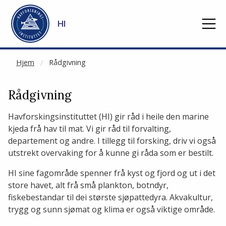
NOT CACHED
Gå til hovedinnhold
HI
Hjem
Rådgivning
Rådgivning
Havforskingsinstituttet (HI) gir råd i heile den marine
kjeda frå hav til mat. Vi gir råd til forvalting,
departement og andre. I tillegg til forsking, driv vi også
utstrekt overvaking for å kunne gi råda som er bestilt.
HI sine fagområde spenner frå kyst og fjord og ut i det
store havet, alt frå små plankton, botndyr,
fiskebestandar til dei største sjøpattedyra. Akvakultur,
trygg og sunn sjømat og klima er også viktige område.