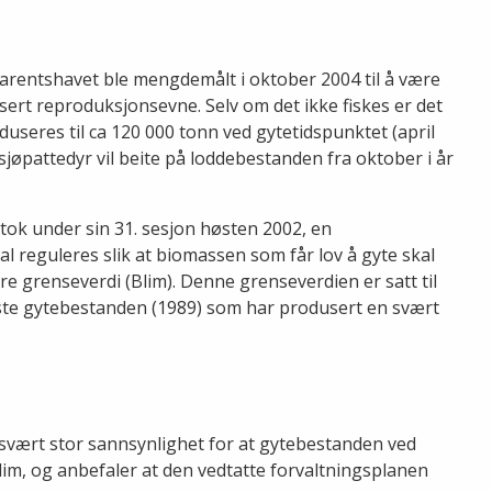
rentshavet ble mengdemålt i oktober 2004 til å være
ert reproduksjonsevne. Selv om det ikke fiskes er det
seres til ca 120 000 tonn ved gytetidspunktet (april
jøpattedyr vil beite på loddebestanden fra oktober i år
ok under sin 31. sesjon høsten 2002, en
l reguleres slik at biomassen som får lov å gyte skal
re grenseverdi (Blim). Denne grenseverdien er satt til
ste gytebestanden (1989) som har produsert en svært
t svært stor sannsynlighet for at gytebestanden ved
 Blim, og anbefaler at den vedtatte forvaltningsplanen