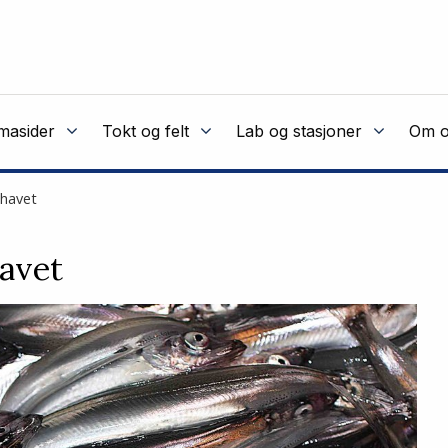
masider
Tokt og felt
Lab og stasjoner
Om o
shavet
havet