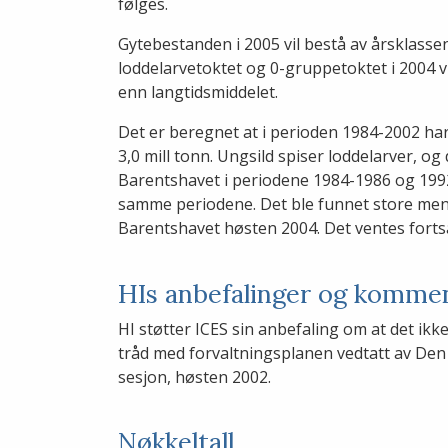
følges.
Gytebestanden i 2005 vil bestå av årsklass
loddelarvetoktet og 0-gruppetoktet i 2004 vi
enn langtidsmiddelet.
Det er beregnet at i perioden 1984-2002 har
3,0 mill tonn. Ungsild spiser loddelarver, og
Barentshavet i periodene 1984-1986 og 1992-
samme periodene. Det ble funnet store meng
Barentshavet høsten 2004. Det ventes fortsa
HIs anbefalinger og komme
HI støtter ICES sin anbefaling om at det ikke
tråd med forvaltningsplanen vedtatt av Den
sesjon, høsten 2002.
Nøkkeltall