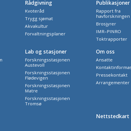
Rådgivning
Publikasjoner
Kvoteråd
Rapport fra
havforskningen
Trygg sjømat
Brosjyrer
Akvakultur
IMR–PINRO
Forvaltningsplaner
Toktrapporter
Lab og stasjoner
Om oss
am
Forskningsstasjonen
Ansatte
Austevoll
Kontaktinforma
Forskningsstasjonen
Pressekontakt
Flødevigen
Arrangementer
Forskningsstasjonen
Matre
Forskningsstasjonen
Tromsø
Nettstedkart