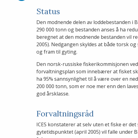
på
LinkedIn
Status
Den modnende delen av loddebestanden i Ba
290 000 tonn og bestanden anses å ha redus
beregnet at den modnende bestanden vil redu
2005). Nedgangen skyldes at både torsk og s
og fram til gyting.
Den norsk-russiske fiskerikommisjonen vedt
forvaltningsplan som innebærer at fisket ska
ha 95% sannsynlighet til å være over en ned
200 000 tonn, som er noe mer enn den lave
god årsklasse.
Forvaltningsråd
ICES konstaterer at selv uten et fiske er de
gytetidspunktet (april 2005) vil falle under