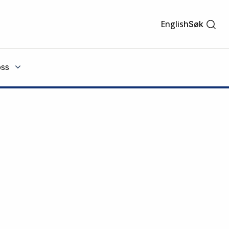
English
Søk
ss