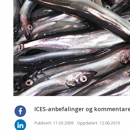
ICES-anbefalinger og kommentar
Del
på
Facebook
Del
Publisert: 11.03.2009
Oppdatert: 12.06.2019