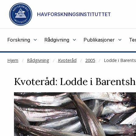
NOT CACHED
Gå til hovedinnhold
HAVFORSKNINGSINSTITUTTET
Forskning
Rådgivning
Publikasjoner
Te
Hjem
Rådgivning
Kvoteråd
2005
Lodde i Barent
Kvoteråd: Lodde i Barents