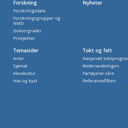
Forskning
Nyheter
Forskningsdata
Forskningsgrupper og
NMD
Doktorgrader
Prosjekter
Temasider
Tokt og felt
Arter
Nasjonalt toktprogr
Sjømat
Rederiavdelingen
Akvakultur
Fartøyene våre
Hav og kyst
Referanseflåten