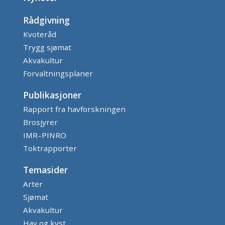
Rådgivning
Kvoteråd
Trygg sjømat
Akvakultur
Forvaltningsplaner
Publikasjoner
Rapport fra havforskningen
Brosjyrer
IMR–PINRO
Toktrapporter
Temasider
Arter
Sjømat
Akvakultur
Hav og kyst