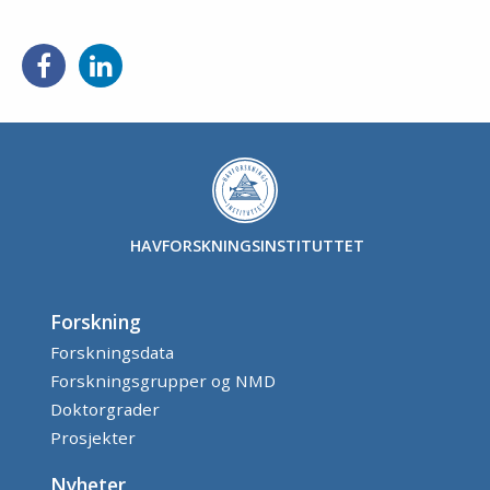
Del
Del
på
på
Facebook
LinkedIn
HAVFORSKNINGSINSTITUTTET
Forskning
Forskningsdata
Forskningsgrupper og NMD
Doktorgrader
Prosjekter
Nyheter