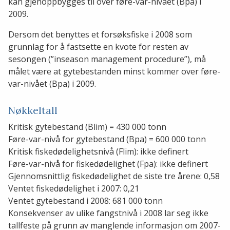
kan gjenoppbygges til over føre-var-nivået (Bpa) i
2009.
Dersom det benyttes et forsøksfiske i 2008 som
grunnlag for å fastsette en kvote for resten av
sesongen (”inseason management procedure”), må
målet være at gytebestanden minst kommer over føre-
var-nivået (Bpa) i 2009.
Nøkkeltall
Kritisk gytebestand (Blim) = 430 000 tonn
Føre-var-nivå for gytebestand (Bpa) = 600 000 tonn
Kritisk fiskedødelighetsnivå (Flim): ikke definert
Føre-var-nivå for fiskedødelighet (Fpa): ikke definert
Gjennomsnittlig fiskedødelighet de siste tre årene: 0,58
Ventet fiskedødelighet i 2007: 0,21
Ventet gytebestand i 2008: 681 000 tonn
Konsekvenser av ulike fangstnivå i 2008 lar seg ikke
tallfeste på grunn av manglende informasjon om 2007-