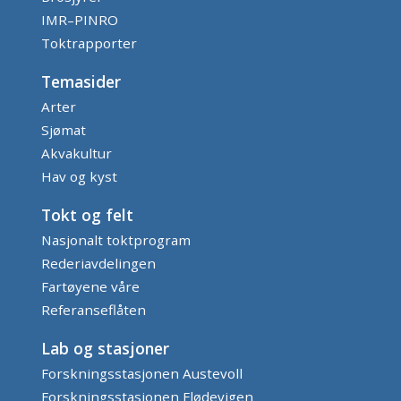
IMR–PINRO
Toktrapporter
Temasider
Arter
Sjømat
Akvakultur
Hav og kyst
Tokt og felt
Nasjonalt toktprogram
Rederiavdelingen
Fartøyene våre
Referanseflåten
Lab og stasjoner
Forskningsstasjonen Austevoll
Forskningsstasjonen Flødevigen