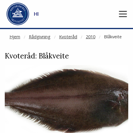
NOT CACHED
Gå til hovedinnhold
HI
Hjem
Rådgivning
Kvoteråd
2010
Blåkveite
Kvoteråd: Blåkveite