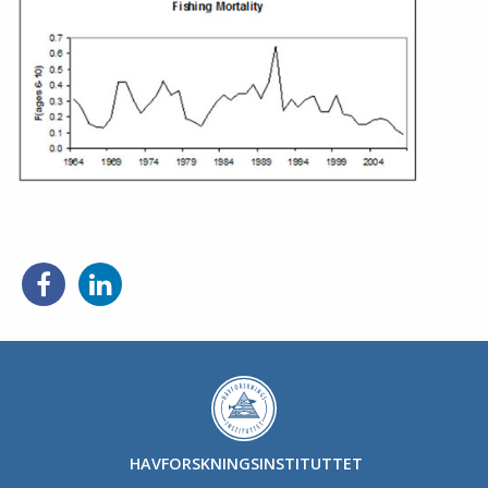
Del
Del
på
på
Facebook
LinkedIn
HAVFORSKNINGSINSTITUTTET