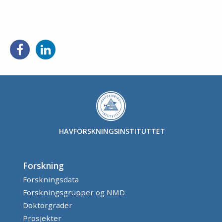
Del
Del
på
på
Facebook
LinkedIn
HAVFORSKNINGSINSTITUTTET
Forskning
Forskningsdata
Forskningsgrupper og NMD
Doktorgrader
Prosjekter