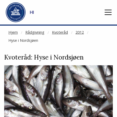
NOT CACHED
Gå til hovedinnhold
HI
Hjem
Rådgivning
Kvoteråd
2012
Hyse i Nordsjøen
Kvoteråd: Hyse i Nordsjøen