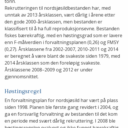
tonn.
Rekrutteringen til nordsjøsildbestanden har, med
unntak av 2013 årsklassen, vært dårlig i årene etter
den gode 2000-årsklassen, men bestanden er
klassifisert til å ha full reproduksjonsevne. Bestanden
fiskes bærekraftig, med en høstingsgrad som er lavere
enn F-målverdien i forvaltningsplanen (0,26) og FMSY
(0,27). Årsklassene fra 2002-2007, 2010-2011 og 2014
er beregnet å være blant de svakeste siden 1979, med
2014 årsklassen som den foreløpig svakeste.
Årsklassene 2008–2009 og 2012 er under
gjennomsnittet.
Høstingsregel
En forvaltningsplan for nordsjøsild har vært på plass
siden 1998. Planen ble første gang revidert i 2004, og
ga en forsvarlig forvaltning av bestanden til det kom
en periode med svært dårlig rekruttering. I 2008 ble
høstingsregelen evaluert og ikke funnet bærekraftig.