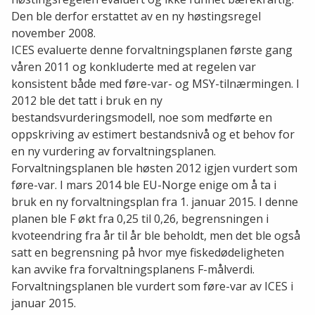
Den ble derfor erstattet av en ny høstingsregel
november 2008.
ICES evaluerte denne forvaltningsplanen første gang
våren 2011 og konkluderte med at regelen var
konsistent både med føre-var- og MSY-tilnærmingen. I
2012 ble det tatt i bruk en ny
bestandsvurderingsmodell, noe som medførte en
oppskriving av estimert bestandsnivå og et behov for
en ny vurdering av forvaltningsplanen.
Forvaltningsplanen ble høsten 2012 igjen vurdert som
føre-var. I mars 2014 ble EU-Norge enige om å ta i
bruk en ny forvaltningsplan fra 1. januar 2015. I denne
planen ble F økt fra 0,25 til 0,26, begrensningen i
kvoteendring fra år til år ble beholdt, men det ble også
satt en begrensning på hvor mye fiskedødeligheten
kan avvike fra forvaltningsplanens F-målverdi.
Forvaltningsplanen ble vurdert som føre-var av ICES i
januar 2015.