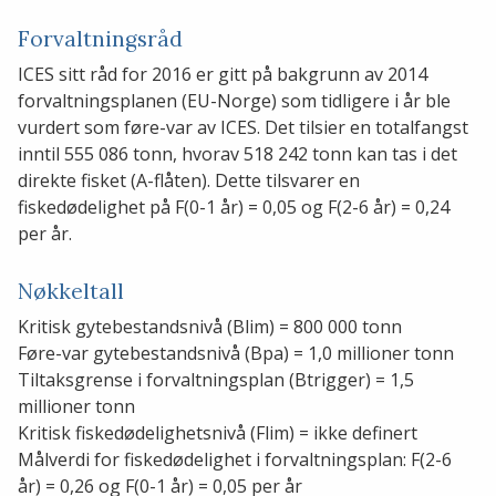
Forvaltningsråd
ICES sitt råd for 2016 er gitt på bakgrunn av 2014
forvaltningsplanen (EU-Norge) som tidligere i år ble
vurdert som føre-var av ICES. Det tilsier en totalfangst
inntil 555 086 tonn, hvorav 518 242 tonn kan tas i det
direkte fisket (A-flåten). Dette tilsvarer en
fiskedødelighet på F(0-1 år) = 0,05 og F(2-6 år) = 0,24
per år.
Nøkkeltall
Kritisk gytebestandsnivå (Blim) = 800 000 tonn
Føre-var gytebestandsnivå (Bpa) = 1,0 millioner tonn
Tiltaksgrense i forvaltningsplan (Btrigger) = 1,5
millioner tonn
Kritisk fiskedødelighetsnivå (Flim) = ikke definert
Målverdi for fiskedødelighet i forvaltningsplan: F(2-6
år) = 0,26 og F(0-1 år) = 0,05 per år