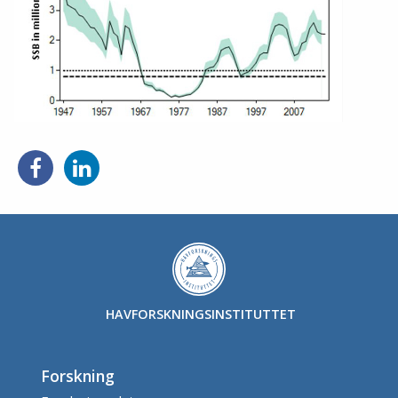
Del
Del
på
på
Facebook
LinkedIn
HAVFORSKNINGSINSTITUTTET
Forskning