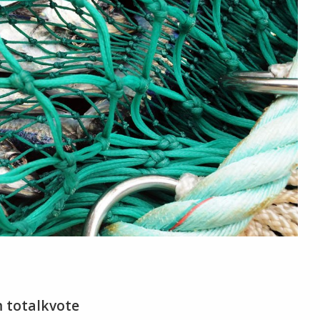
n
m totalkvote