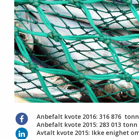
Anbefalt kvote 2016: 316 876 ton
Del
på
Anbefalt kvote 2015: 283 013 tonn
Facebook
Del
Avtalt kvote 2015: Ikke enighet o