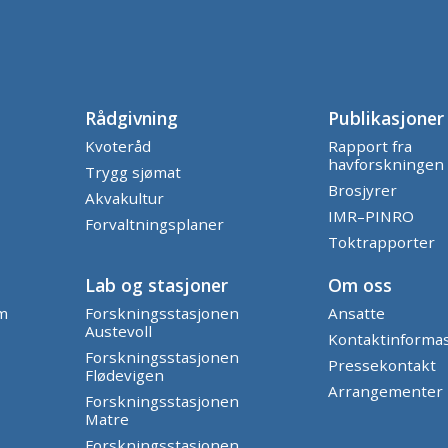
Rådgivning
Publikasjoner
Kvoteråd
Rapport fra
havforskningen
Trygg sjømat
Brosjyrer
Akvakultur
IMR–PINRO
Forvaltningsplaner
Toktrapporter
Lab og stasjoner
Om oss
am
Forskningsstasjonen
Ansatte
Austevoll
Kontaktinforma
Forskningsstasjonen
Pressekontakt
Flødevigen
Arrangementer
Forskningsstasjonen
Matre
Forskningsstasjonen