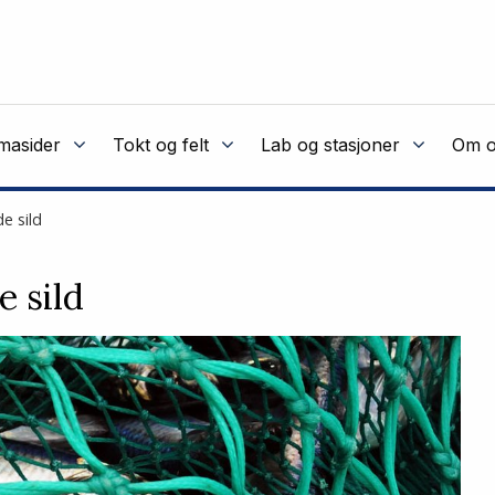
masider
Tokt og felt
Lab og stasjoner
Om o
e sild
 sild