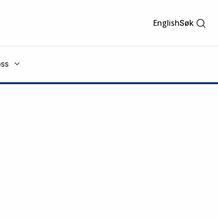
English
Søk
ss