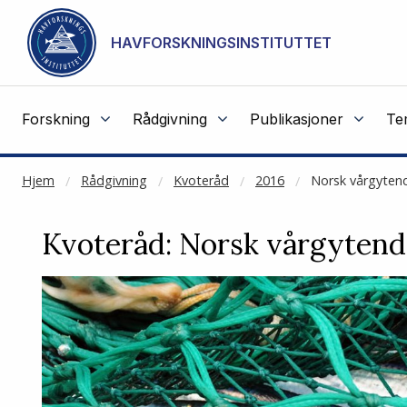
NOT CACHED
Gå til hovedinnhold
HAVFORSKNINGSINSTITUTTET
Forskning
Rådgivning
Publikasjoner
Te
Hjem
Rådgivning
Kvoteråd
2016
Norsk vårgytend
Kvoteråd: Norsk vårgytende