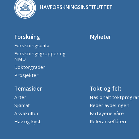
HAVFORSKNINGSINSTITUTTET
Forskning
Nyheter
Forskningsdata
Forskningsgrupper og
NMD
Doktorgrader
Prosjekter
Temasider
Tokt og felt
Arter
Nasjonalt toktprogr
Sjømat
Rederiavdelingen
Akvakultur
Fartøyene våre
Hav og kyst
Referanseflåten