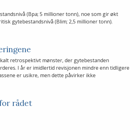
tandsnivå (Bpa; 5 millioner tonn), noe som gir økt
tisk gytebestandsnivå (Blim; 2,5 millioner tonn).
eringene
åkalt retrospektivt mønster, der gytebestanden
eres. I år er imidlertid revisjonen mindre enn tidligere
ssene er usikre, men dette påvirker ikke
for rådet