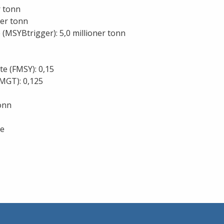
r tonn
ner tonn
 (MSYBtrigger): 5,0 millioner tonn
te (FMSY): 0,15
FMGT): 0,125
tonn
te