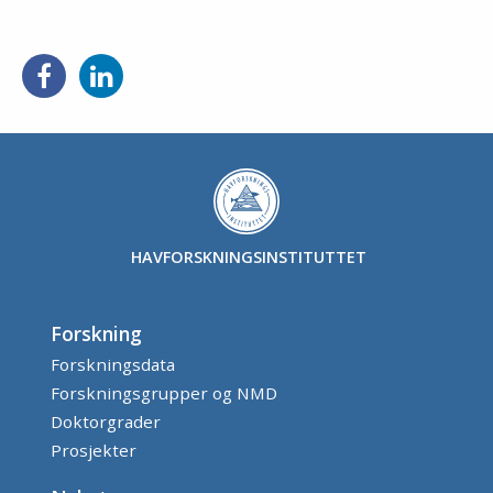
Del
Del
på
på
Facebook
LinkedIn
HAVFORSKNINGSINSTITUTTET
Forskning
Forskningsdata
Forskningsgrupper og NMD
Doktorgrader
Prosjekter