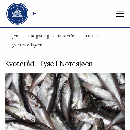
NOT CACHED
Gå til hovedinnhold
HI
Hjem
Rådgivning
Kvoteråd
2017
Hyse i Nordsjøen
Kvoteråd: Hyse i Nordsjøen