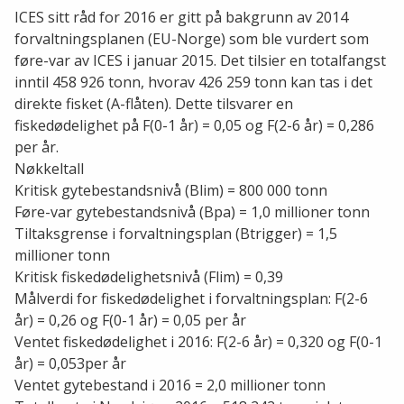
ICES sitt råd for 2016 er gitt på bakgrunn av 2014
forvaltningsplanen (EU-Norge) som ble vurdert som
føre-var av ICES i januar 2015. Det tilsier en totalfangst
inntil 458 926 tonn, hvorav 426 259 tonn kan tas i det
direkte fisket (A-flåten). Dette tilsvarer en
fiskedødelighet på F(0-1 år) = 0,05 og F(2-6 år) = 0,286
per år.
Nøkkeltall
Kritisk gytebestandsnivå (Blim) = 800 000 tonn
Føre-var gytebestandsnivå (Bpa) = 1,0 millioner tonn
Tiltaksgrense i forvaltningsplan (Btrigger) = 1,5
millioner tonn
Kritisk fiskedødelighetsnivå (Flim) = 0,39
Målverdi for fiskedødelighet i forvaltningsplan: F(2-6
år) = 0,26 og F(0-1 år) = 0,05 per år
Ventet fiskedødelighet i 2016: F(2-6 år) = 0,320 og F(0-1
år) = 0,053per år
Ventet gytebestand i 2016 = 2,0 millioner tonn