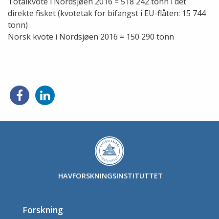
Totalkvote i Nordsjøen 2016 = 518 242 tonn i det
direkte fisket (kvotetak for bifangst i EU-flåten: 15 744
tonn)
Norsk kvote i Nordsjøen 2016 = 150 290 tonn
Del
Del
på
på
Facebook
LinkedIn
HAVFORSKNINGSINSTITUTTET
Forskning