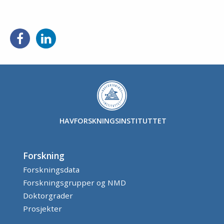
Del
Del
på
på
Facebook
LinkedIn
HAVFORSKNINGSINSTITUTTET
Forskning
Forskningsdata
Forskningsgrupper og NMD
Doktorgrader
Prosjekter