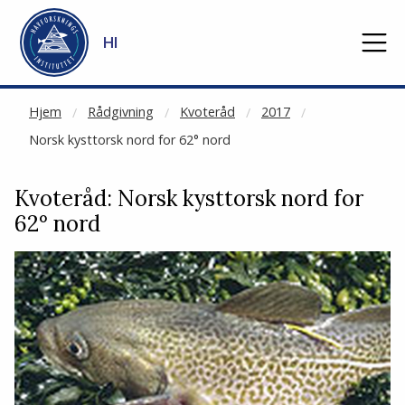
NOT CACHED
Gå til hovedinnhold
HI
Hjem
Rådgivning
Kvoteråd
2017
Norsk kysttorsk nord for 62° nord
Kvoteråd: Norsk kysttorsk nord for
62° nord