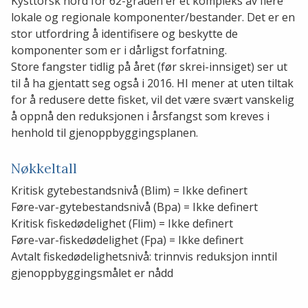
Kysttorsk nord for 62-graden er et kompleks av flere
lokale og regionale komponenter/bestander. Det er en
stor utfordring å identifisere og beskytte de
komponenter som er i dårligst forfatning.
Store fangster tidlig på året (før skrei-innsiget) ser ut
til å ha gjentatt seg også i 2016. HI mener at uten tiltak
for å redusere dette fisket, vil det være svært vanskelig
å oppnå den reduksjonen i årsfangst som kreves i
henhold til gjenoppbyggingsplanen.
Nøkkeltall
Kritisk gytebestandsnivå (Blim) = Ikke definert
Føre-var-gytebestandsnivå (Bpa) = Ikke definert
Kritisk fiskedødelighet (Flim) = Ikke definert
Føre-var-fiskedødelighet (Fpa) = Ikke definert
Avtalt fiskedødelighetsnivå: trinnvis reduksjon inntil
gjenoppbyggingsmålet er nådd