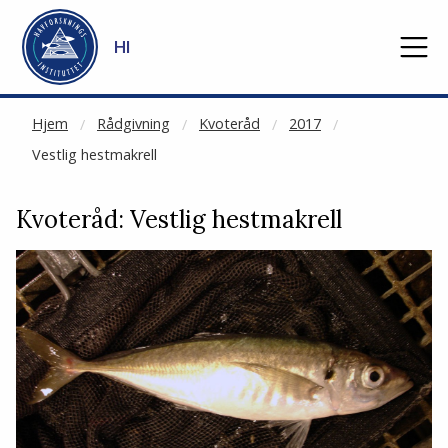
NOT CACHED
Gå til hovedinnhold
HI
Hjem
Rådgivning
Kvoteråd
2017
Vestlig hestmakrell
Kvoteråd: Vestlig hestmakrell