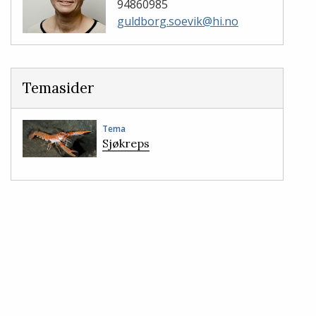
94860985
guldborg.soevik@hi.no
Temasider
Tema
Sjøkreps