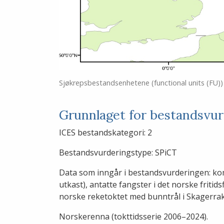
Sjøkrepsbestandsenhetene (functional units (FU))
Grunnlaget for bestandsvu
ICES bestandskategori: 2
Bestandsvurderingstype: SPiCT
Data som inngår i bestandsvurderingen: kom
utkast), antatte fangster i det norske friti
norske reketoktet med bunntrål i Skagerra
Norskerenna (tokttidsserie 2006–2024).