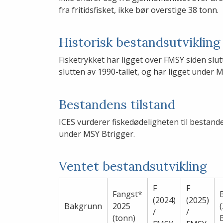
fra fritidsfisket, ikke bør overstige 38 tonn.
Historisk bestandsutvikling
Fisketrykket har ligget over FMSY siden slu
slutten av 1990-tallet, og har ligget under 
Bestandens tilstand
ICES vurderer fiskedødeligheten til bestande
under MSY Btrigger.
Ventet bestandsutvikling
F
F
Fangst*
(2024)
(2025)
Bakgrunn
2025
/
/
(tonn)