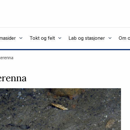
masider
Tokt og felt
Lab og stasjoner
Om o
kerenna
erenna