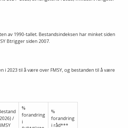
tten av 1990-tallet. Bestandsindeksen har minket siden
MSY Btrigger siden 2007.
n i 2023 til å være over FMSY, og bestanden til å være
%
Bestand
%
forandring
(2026) /
forandring
i
BMSY
i råd***