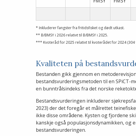
FMSY
FMSY
* Inkluderer fangster fra fritidsfisket og dødt utkast.
** B/BMSY i 2026 relativt til B/BMSY i 2025.
*** Kvoteråd for 2025 relativt til kvoterådet for 2024 (304 
Kvaliteten på bestandsvurd
Bestanden gikk gjennom en metoderevisjon i
bestandsvurderingsmetoden til en SPiCT-mo
en bunntrålsindeks fra det norske reketokt
Bestandsvurderingen inkluderer sjøkrepsfan
2023) der det foregår et målrettet teinefisk
ikke disse områdene. Kysten og fjordene ski
kanskje også populasjonsdynamikken, og er d
bestandsvurderingen.