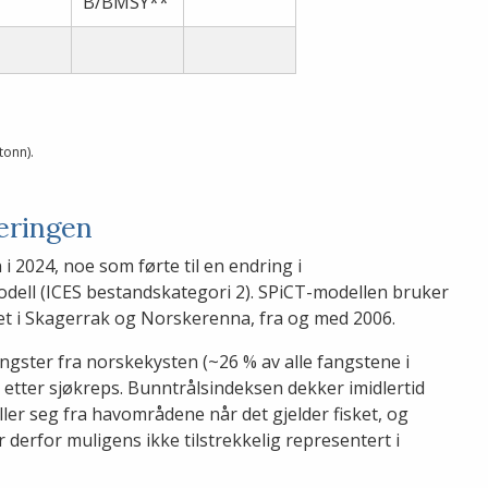
B/BMSY**
tonn).
eringen
 2024, noe som førte til en endring i
dell (ICES bestandskategori 2). SPiCT-modellen bruker
et i Skagerrak og Norskerenna, fra og med 2006.
gster fra norskekysten (~26 % av alle fangstene i
e etter sjøkreps. Bunntrålsindeksen dekker imidlertid
ller seg fra havområdene når det gjelder fisket, og
erfor muligens ikke tilstrekkelig representert i