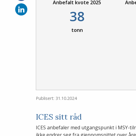
på
Anbefalt kvote 2025
Anbe
Facebook
Del
38
på
LinkedIn
tonn
Publisert: 31.10.2024
ICES sitt råd
ICES anbefaler med utgangspunkt i MSY-tiln
ikke endrer seg fra gjennomsnittet over åre