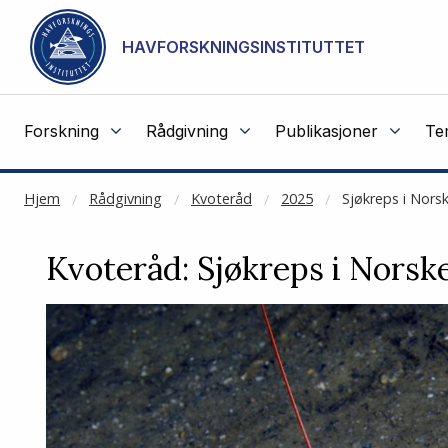
NOT CACHED
Gå til hovedinnhold
HAVFORSKNINGSINSTITUTTET
Forskning
Rådgivning
Publikasjoner
Te
Hjem
Rådgivning
Kvoteråd
2025
Sjøkreps i Nors
Kvoteråd: Sjøkreps i Norsk