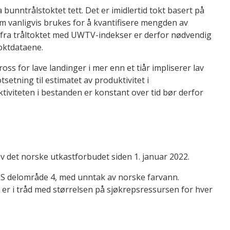
bunntrålstoktet tett. Det er imidlertid tokt basert på
m vanligvis brukes for å kvantifisere mengden av
 fra tråltoktet med UWTV-indekser er derfor nødvendig
oktdataene.
ross for lave landinger i mer enn et tiår impliserer lav
setning til estimatet av produktivitet i
iviteten i bestanden er konstant over tid bør derfor
v det norske utkastforbudet siden 1. januar 2022.
CES delområde 4, med unntak av norske farvann.
 er i tråd med størrelsen på sjøkrepsressursen for hver