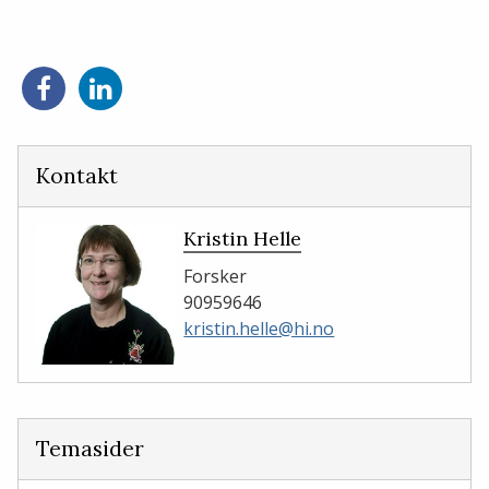
Del
Del
på
på
Facebook
LinkedIn
Kontakt
Kristin Helle
Forsker
90959646
kristin.helle@hi.no
Temasider