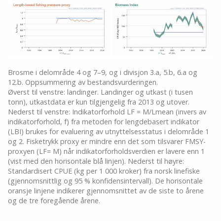
Brosme i delområde 4 og 7–9, og i divisjon 3.a, 5.b, 6.a og
12.b. Oppsummering av bestandsvurderingen.
Øverst til venstre: landinger. Landinger og utkast (i tusen
tonn), utkastdata er kun tilgjengelig fra 2013 og utover.
Nederst til venstre: Indikatorforhold LF = M/Lmean (invers av
indikatorforhold, f) fra metoden for lengdebasert indikator
(LBI) brukes for evaluering av utnyttelsesstatus i delområde 1
og 2. Fisketrykk proxy er mindre enn det som tilsvarer FMSY-
proxyen (LF= M) når indikatorforholdsverdien er lavere enn 1
(vist med den horisontale blå linjen). Nederst til høyre:
Standardisert CPUE (kg per 1 000 kroker) fra norsk linefiske
(gjennomsnittlig og 95 % konfidensintervall). De horisontale
oransje linjene indikerer gjennomsnittet av de siste to årene
og de tre foregående årene.