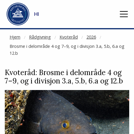
NOT CACHED
Gå til hovedinnhold
HI
Hjem
Rådgivning
Kvoteråd
2026
Brosme i delområde 4 og 7–9, og i divisjon 3.a, 5.b, 6.a og
12.b
Kvoteråd: Brosme i delområde 4 og
7–9, og i divisjon 3.a, 5.b, 6.a og 12.b