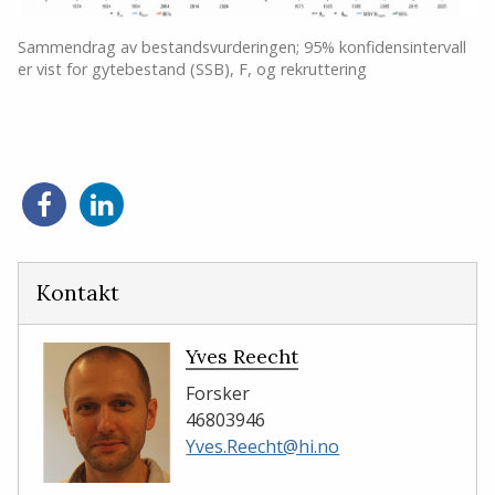
Sammendrag av bestandsvurderingen; 95% konfidensintervall
er vist for gytebestand (SSB), F, og rekruttering
Del
Del
på
på
Facebook
LinkedIn
Kontakt
Yves Reecht
Forsker
46803946
Yves.Reecht@hi.no