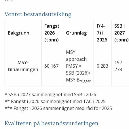
lim
Ventet bestandsutvikling
Fangst
F(4-
SSB i
Bakgrunn
2026
Grunnlag
7) i
2027
(tonn)
2026
(tonn
MSY
approach:
MSY-
197
60 167
FMSY ×
0,283
tilnærmingen
278
SSB (2026)/
MSY B
trigger
* SSB i 2027 sammenlignet med SSB i 2026
** Fangst i 2026 sammenlignet med TAC i 2025
*** Fangst i 2026 sammenlignet med råd for 2025
Kvaliteten på bestandsvurderingen