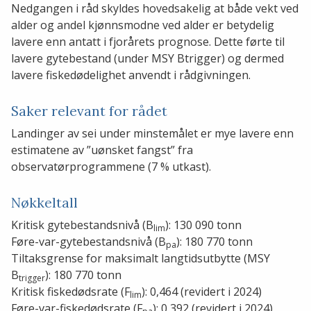
Nedgangen i råd skyldes hovedsakelig at både vekt ved
alder og andel kjønnsmodne ved alder er betydelig
lavere enn antatt i fjorårets prognose. Dette førte til
lavere gytebestand (under MSY Btrigger) og dermed
lavere fiskedødelighet anvendt i rådgivningen.
Saker relevant for rådet
Landinger av sei under minstemålet er mye lavere enn
estimatene av ”uønsket fangst” fra
observatørprogrammene (7 % utkast).
Nøkkeltall
Kritisk gytebestandsnivå (B
): 130 090 tonn
lim
Føre-var-gytebestandsnivå (B
): 180 770 tonn
pa
Tiltaksgrense for maksimalt langtidsutbytte (MSY
B
): 180 770 tonn
trigger
Kritisk fiskedødsrate (F
): 0,464 (revidert i 2024)
lim
Føre-var-fiskedødsrate (F
): 0,392 (revidert i 2024)