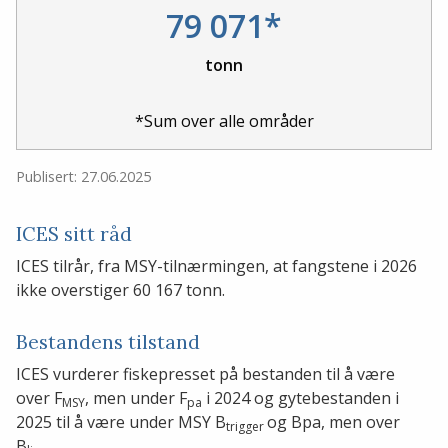
79 071*
tonn
*Sum over alle områder
Publisert: 27.06.2025
ICES sitt råd
ICES tilrår, fra MSY-tilnærmingen, at fangstene i 2026
ikke overstiger 60 167 tonn.
Bestandens tilstand
ICES vurderer fiskepresset på bestanden til å være
over F
, men under F
i 2024 og gytebestanden i
MSY
pa
2025 til å være under MSY B
og Bpa, men over
trigger
B
.