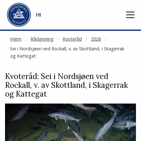
NOT CACHED
Gå til hovedinnhold
HI
Hjem
Rådgivning
Kvoteråd
2026
Sei i Nordsjøen ved Rockall, v. av Skottland, i Skagerrak
og Kattegat
Kvoteråd: Sei i Nordsjøen ved
Rockall, v. av Skottland, i Skagerrak
og Kattegat