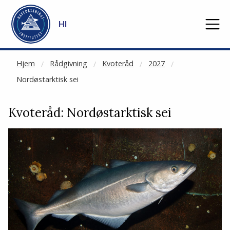
NOT CACHED
Gå til hovedinnhold
HI
Hjem
Rådgivning
Kvoteråd
2027
Nordøstarktisk sei
Kvoteråd: Nordøstarktisk sei