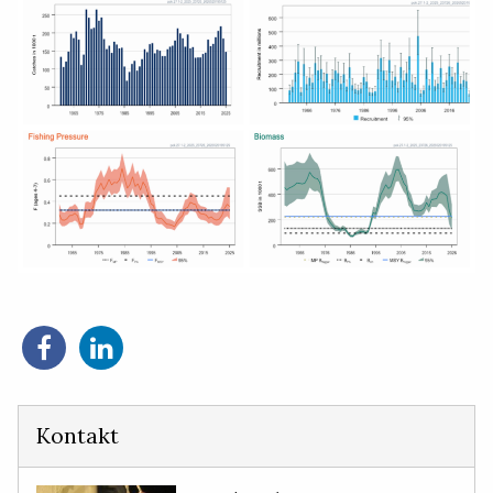
Del
Del
på
på
Facebook
LinkedIn
Kontakt