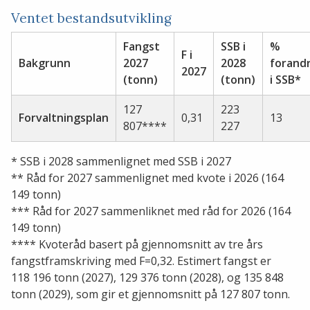
Ventet bestandsutvikling
Fangst
SSB i
%
F i
Bakgrunn
2027
2028
forand
2027
(tonn)
(tonn)
i SSB*
127
223
Forvaltningsplan
0,31
13
807****
227
* SSB i 2028 sammenlignet med SSB i 2027
** Råd for 2027 sammenlignet med kvote i 2026 (164
149 tonn)
*** Råd for 2027 sammenliknet med råd for 2026 (164
149 tonn)
**** Kvoteråd basert på gjennomsnitt av tre års
fangstframskriving med F=0,32. Estimert fangst er
118 196 tonn (2027), 129 376 tonn (2028), og 135 848
tonn (2029), som gir et gjennomsnitt på 127 807 tonn.