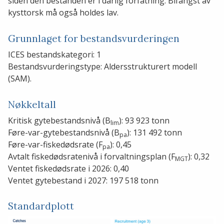
siden den bestanden er i dårlig forfatning. Bifangst av
kysttorsk må også holdes lav.
Grunnlaget for bestandsvurderingen
ICES bestandskategori: 1
Bestandsvurderingstype: Aldersstrukturert modell
(SAM).
Nøkkeltall
Kritisk gytebestandsnivå (B
): 93 923 tonn
lim
Føre-var-gytebestandsnivå (B
): 131 492 tonn
pa
Føre-var-fiskedødsrate (F
): 0,45
pa
Avtalt fiskedødsratenivå i forvaltningsplan (F
): 0,32
MGT
Ventet fiskedødsrate i 2026: 0,40
Ventet gytebestand i 2027: 197 518 tonn
Standardplott