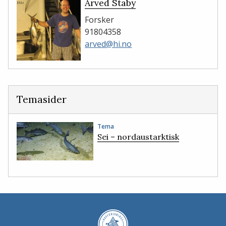
Arved Staby
Forsker
91804358
arved@hi.no
Temasider
Tema
Sei – nordaustarktisk