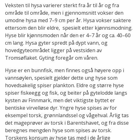
Veksten til hysa varierer sterkt fra år til år og fra
område til område, men i gjennomsnitt vokser den
umodne hysa med 7–9 cm per år. Hysa vokser saktere
ettersom den blir eldre, spesielt etter kjønnsmodning.
Hyse blir kjønnsmoden når den er 4–7 år og ca. 40–60
cm lang. Hysa gyter spredt på dypt vann, og
hovedgyteområdet ligger på vestsiden av
Tromsøflaket. Gyting foregår om våren.
Hyse er en bunnfisk, men finnes også høyere opp i
vannsøylen, spesielt gjelder dette ung hyse som
hovedsakelig spiser plankton. Eldre og større hyse
spiser fiskeegg og fisk, og beiter på gytelodde langs
kysten av Finnmark, men det viktigste byttet er
bentiske virvelløse dyr. Yngre hyse spises av for
eksempel torsk, grønnlandssel og vågehval. Årlig tas
det mageprøver av torsk i Barentshavet, og fra disse
beregnes mengden hyse som spises av torsk.
Torskens konsum av hyse tas med i de årlige