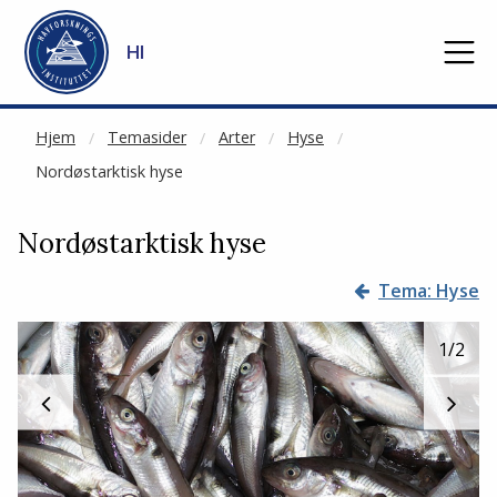
NOT CACHED
Gå til hovedinnhold
HI
Hjem
Temasider
Arter
Hyse
Nordøstarktisk hyse
Nordøstarktisk hyse
Tema: Hyse
1
/2