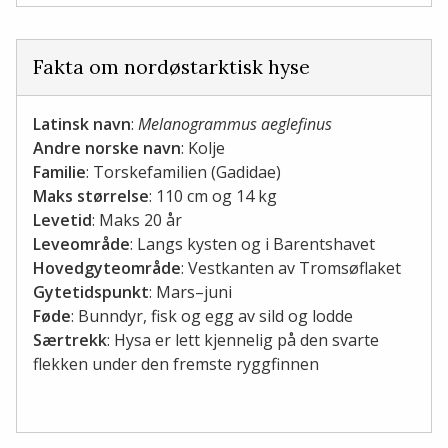
Fakta om nordøstarktisk hyse
Latinsk navn
:
Melanogrammus aeglefinus
Andre norske navn
: Kolje
Familie
: Torskefamilien (Gadidae)
Maks størrelse
: 110 cm og 14 kg
Levetid
: Maks 20 år
Leveområde
: Langs kysten og i Barentshavet
Hovedgyteområde
: Vestkanten av Tromsøflaket
Gytetidspunkt
: Mars–juni
Føde
: Bunndyr, fisk og egg av sild og lodde
Særtrekk
: Hysa er lett kjennelig på den svarte
flekken under den fremste ryggfinnen