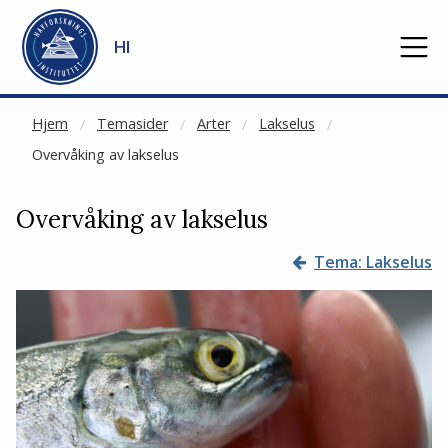
NOT CACHED
Gå til hovedinnhold
HI
Hjem
Temasider
Arter
Lakselus
Overvåking av lakselus
Overvåking av lakselus
Tema: Lakselus