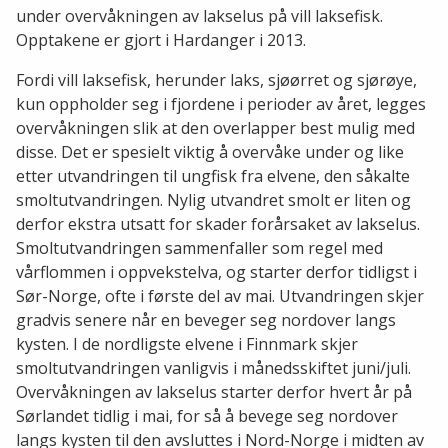
under overvåkningen av lakselus på vill laksefisk.
Opptakene er gjort i Hardanger i 2013.
Fordi vill laksefisk, herunder laks, sjøørret og sjørøye,
kun oppholder seg i fjordene i perioder av året, legges
overvåkningen slik at den overlapper best mulig med
disse. Det er spesielt viktig å overvåke under og like
etter utvandringen til ungfisk fra elvene, den såkalte
smoltutvandringen. Nylig utvandret smolt er liten og
derfor ekstra utsatt for skader forårsaket av lakselus.
Smoltutvandringen sammenfaller som regel med
vårflommen i oppvekstelva, og starter derfor tidligst i
Sør-Norge, ofte i første del av mai. Utvandringen skjer
gradvis senere når en beveger seg nordover langs
kysten. I de nordligste elvene i Finnmark skjer
smoltutvandringen vanligvis i månedsskiftet juni/juli.
Overvåkningen av lakselus starter derfor hvert år på
Sørlandet tidlig i mai, for så å bevege seg nordover
langs kysten til den avsluttes i Nord-Norge i midten av