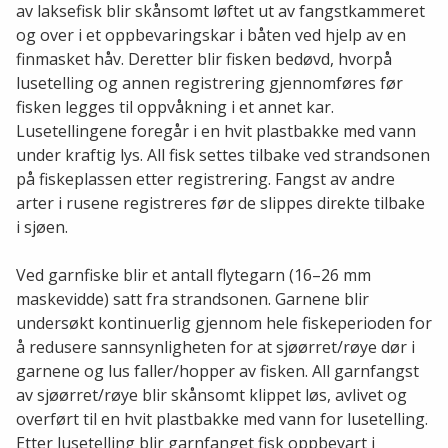
av laksefisk blir skånsomt løftet ut av fangstkammeret
og over i et oppbevaringskar i båten ved hjelp av en
finmasket håv. Deretter blir fisken bedøvd, hvorpå
lusetelling og annen registrering gjennomføres før
fisken legges til oppvåkning i et annet kar.
Lusetellingene foregår i en hvit plastbakke med vann
under kraftig lys. All fisk settes tilbake ved strandsonen
på fiskeplassen etter registrering. Fangst av andre
arter i rusene registreres før de slippes direkte tilbake
i sjøen.
Ved garnfiske blir et antall flytegarn (16–26 mm
maskevidde) satt fra strandsonen. Garnene blir
undersøkt kontinuerlig gjennom hele fiskeperioden for
å redusere sannsynligheten for at sjøørret/røye dør i
garnene og lus faller/hopper av fisken. All garnfangst
av sjøørret/røye blir skånsomt klippet løs, avlivet og
overført til en hvit plastbakke med vann for lusetelling.
Etter lusetelling blir garnfanget fisk oppbevart i