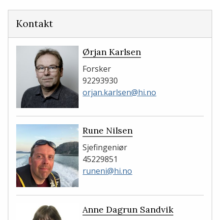
Kontakt
Ørjan Karlsen
Forsker
92293930
orjan.karlsen@hi.no
Rune Nilsen
Sjefingeniør
45229851
runeni@hi.no
Anne Dagrun Sandvik