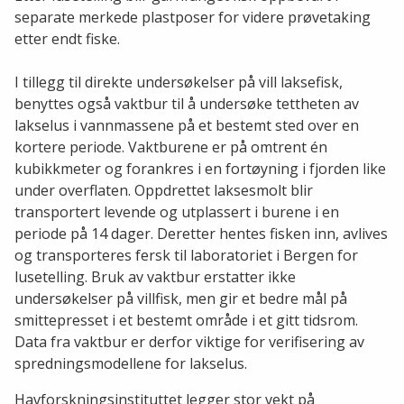
separate merkede plastposer for videre prøvetaking
etter endt fiske.
I tillegg til direkte undersøkelser på vill laksefisk,
benyttes også vaktbur til å undersøke tettheten av
lakselus i vannmassene på et bestemt sted over en
kortere periode. Vaktburene er på omtrent én
kubikkmeter og forankres i en fortøyning i fjorden like
under overflaten. Oppdrettet laksesmolt blir
transportert levende og utplassert i burene i en
periode på 14 dager. Deretter hentes fisken inn, avlives
og transporteres fersk til laboratoriet i Bergen for
lusetelling. Bruk av vaktbur erstatter ikke
undersøkelser på villfisk, men gir et bedre mål på
smittepresset i et bestemt område i et gitt tidsrom.
Data fra vaktbur er derfor viktige for verifisering av
spredningsmodellene for lakselus.
Havforskningsinstituttet legger stor vekt på