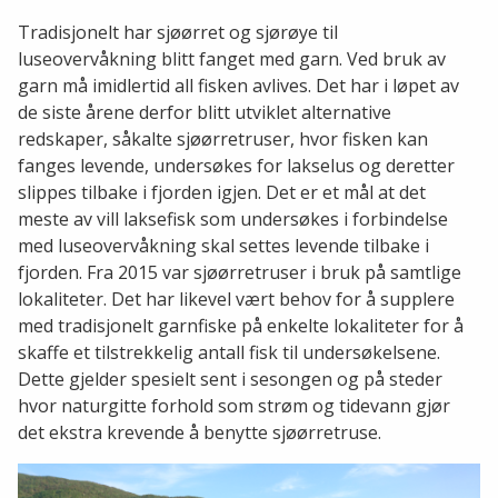
Tradisjonelt har sjøørret og sjørøye til
luseovervåkning blitt fanget med garn. Ved bruk av
garn må imidlertid all fisken avlives. Det har i løpet av
de siste årene derfor blitt utviklet alternative
redskaper, såkalte sjøørretruser, hvor fisken kan
fanges levende, undersøkes for lakselus og deretter
slippes tilbake i fjorden igjen. Det er et mål at det
meste av vill laksefisk som undersøkes i forbindelse
med luseovervåkning skal settes levende tilbake i
fjorden. Fra 2015 var sjøørretruser i bruk på samtlige
lokaliteter. Det har likevel vært behov for å supplere
med tradisjonelt garnfiske på enkelte lokaliteter for å
skaffe et tilstrekkelig antall fisk til undersøkelsene.
Dette gjelder spesielt sent i sesongen og på steder
hvor naturgitte forhold som strøm og tidevann gjør
det ekstra krevende å benytte sjøørretruse.