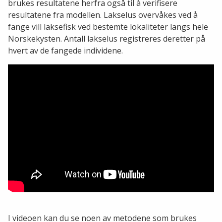
brukes resultatene herfra også til å verifisere
resultatene fra modellen. Lakselus overvåkes ved å
fange vill laksefisk ved bestemte lokaliteter langs hele
Norskekysten. Antall lakselus registreres deretter på
hvert av de fangede individene.
I videoen kan du se noen av metodene som brukes