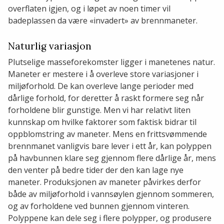
overflaten igjen, og i løpet av noen timer vil
badeplassen da være «invadert» av brennmaneter.
Naturlig variasjon
Plutselige masseforekomster ligger i manetenes natur.
Maneter er mestere i å overleve store variasjoner i
miljøforhold. De kan overleve lange perioder med
dårlige forhold, for deretter å raskt formere seg når
forholdene blir gunstige. Men vi har relativt liten
kunnskap om hvilke faktorer som faktisk bidrar til
oppblomstring av maneter. Mens en frittsvømmende
brennmanet vanligvis bare lever i ett år, kan polyppen
på havbunnen klare seg gjennom flere dårlige år, mens
den venter på bedre tider der den kan lage nye
maneter. Produksjonen av maneter påvirkes derfor
både av miljøforhold i vannsøylen gjennom sommeren,
og av forholdene ved bunnen gjennom vinteren.
Polyppene kan dele seg i flere polypper, og produsere