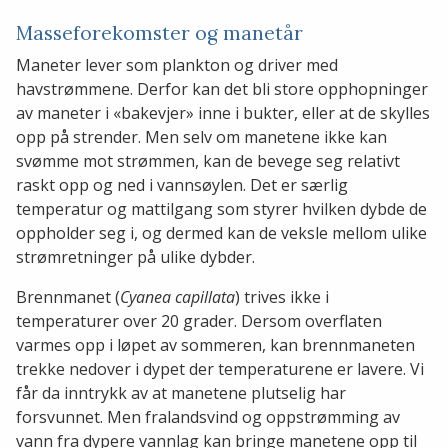
Masseforekomster og manetår
Maneter lever som plankton og driver med
havstrømmene. Derfor kan det bli store opphopninger
av maneter i «bakevjer» inne i bukter, eller at de skylles
opp på strender. Men selv om manetene ikke kan
svømme mot strømmen, kan de bevege seg relativt
raskt opp og ned i vannsøylen. Det er særlig
temperatur og mattilgang som styrer hvilken dybde de
oppholder seg i, og dermed kan de veksle mellom ulike
strømretninger på ulike dybder.
Brennmanet (
Cyanea capillata
) trives ikke i
temperaturer over 20 grader. Dersom overflaten
varmes opp i løpet av sommeren, kan brennmaneten
trekke nedover i dypet der temperaturene er lavere. Vi
får da inntrykk av at manetene plutselig har
forsvunnet. Men fralandsvind og oppstrømming av
vann fra dypere vannlag kan bringe manetene opp til