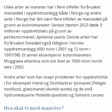
Ulike arter av maneter har i flere tilfeller forårsaket
massedød i oppdrettsanlegg både i Norge og andre
land. I Norge har det vært flere tilfeller av massedød på
grunn av kolonimaneter. Senest høsten 2023 døde 3
millioner oppdrettslaks på grunn av
perlesnormanet,
Apolemia uvaria
. Denne arten har
forårsaket fiskedød også tidligere i norske
oppdrettsanlegg (600 tonn i 2001 og 12 tonn i
1997/98). Et annet eksempel er kolonimaneten
Muggiaea atlantica som tok livet av 1000 tonn norsk
laks i 2002.
Andre arter som har skapt problemer for oppdrettsfisk
i for eksempel Irland og Skottland er lysmanet (
Pelagia
noctiluca
), glassmanet (
Aurelia aurita
) og de små
hydromedusene
Phialella quadrata
og
Solmaris corona
.
Hva skal vi med maneter?