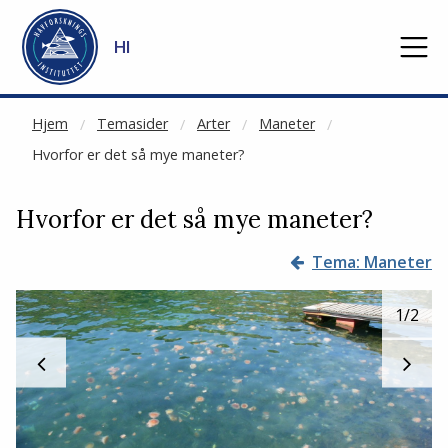
NOT CACHED
Gå til hovedinnhold
HI
Hjem
Temasider
Arter
Maneter
Hvorfor er det så mye maneter?
Hvorfor er det så mye maneter?
Tema: Maneter
1
/2