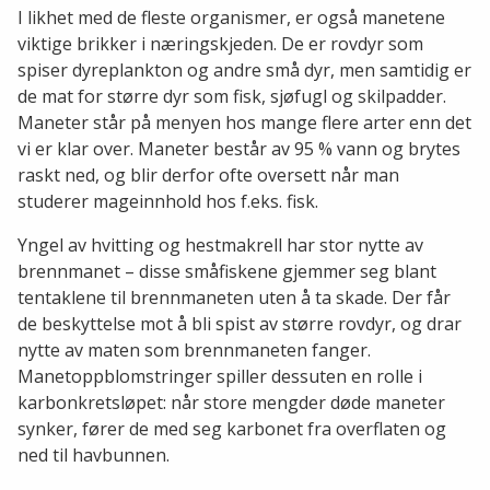
I likhet med de fleste organismer, er også manetene
viktige brikker i næringskjeden. De er rovdyr som
spiser dyreplankton og andre små dyr, men samtidig er
de mat for større dyr som fisk, sjøfugl og skilpadder.
Maneter står på menyen hos mange flere arter enn det
vi er klar over. Maneter består av 95 % vann og brytes
raskt ned, og blir derfor ofte oversett når man
studerer mageinnhold hos f.eks. fisk.
Yngel av hvitting og hestmakrell har stor nytte av
brennmanet – disse småfiskene gjemmer seg blant
tentaklene til brennmaneten uten å ta skade. Der får
de beskyttelse mot å bli spist av større rovdyr, og drar
nytte av maten som brennmaneten fanger.
Manetoppblomstringer spiller dessuten en rolle i
karbonkretsløpet: når store mengder døde maneter
synker, fører de med seg karbonet fra overflaten og
ned til havbunnen.