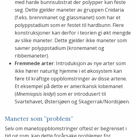
med harde bunnsubstrat der polypper kan feste
seg. Dette gjelder maneter av gruppen Cnidaria
(f.eks. brennmanet og glassmanet) som har et
polyppstadium som er festet til hardbunn. Flere
konstruksjoner kan derfor i teorien gi økt mengde
av slike maneter. Dette gjelder ikke maneter som
savner polyppstadium (kronemanet og
ribbemaneter).
Fremmede arter
: Introduksjon av nye arter som
ikke hører naturlig hjemme i et økosystem kan
føre til kraftige oppblomstringer av disse artene.
Et eksempel på dette er amerikansk lobemanet
(
Mnemiopsis leidyi
) som er introdusert til
Svartehavet, Østersjøen og Skagerrak/Nordsjøen.
Maneter som ”problem”
Selv om manetoppblomstringer oftest er begrenset i
tid og rom, kan dette forårsake problemer for