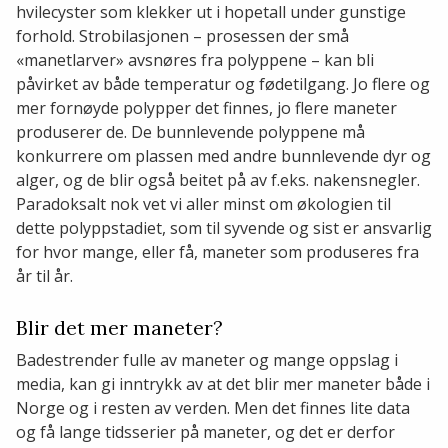
hvilecyster som klekker ut i hopetall under gunstige
forhold. Strobilasjonen – prosessen der små
«manetlarver» avsnøres fra polyppene – kan bli
påvirket av både temperatur og fødetilgang. Jo flere og
mer fornøyde polypper det finnes, jo flere maneter
produserer de. De bunnlevende polyppene må
konkurrere om plassen med andre bunnlevende dyr og
alger, og de blir også beitet på av f.eks. nakensnegler.
Paradoksalt nok vet vi aller minst om økologien til
dette polyppstadiet, som til syvende og sist er ansvarlig
for hvor mange, eller få, maneter som produseres fra
år til år.
Blir det mer maneter?
Badestrender fulle av maneter og mange oppslag i
media, kan gi inntrykk av at det blir mer maneter både i
Norge og i resten av verden. Men det finnes lite data
og få lange tidsserier på maneter, og det er derfor