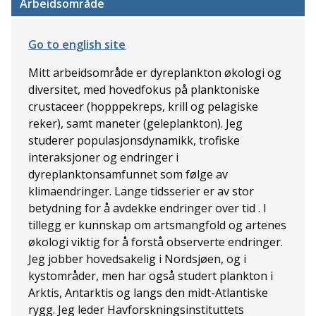
Arbeidsområde
Go to english site
Mitt arbeidsområde er dyreplankton økologi og
diversitet, med hovedfokus på planktoniske
crustaceer (hopppekreps, krill og pelagiske
reker), samt maneter (geleplankton). Jeg
studerer populasjonsdynamikk, trofiske
interaksjoner og endringer i
dyreplanktonsamfunnet som følge av
klimaendringer. Lange tidsserier er av stor
betydning for å avdekke endringer over tid . I
tillegg er k
unnskap om artsmangfold og artenes
økologi viktig for å forstå observerte endringer.
J
eg jobber hovedsakelig i Nordsjøen, og i
kystområder, men har også studert plankton i
Arktis, Antarktis og langs den midt-Atlantiske
rygg. Jeg leder Havforskningsinstituttets