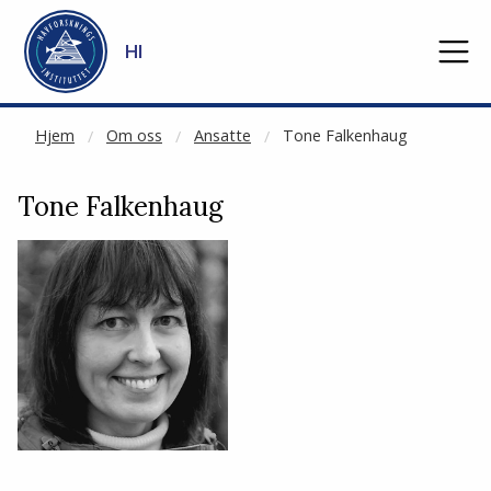
NOT CACHED
Gå til hovedinnhold
HI
Hjem
Om oss
Ansatte
Tone Falkenhaug
Tone Falkenhaug