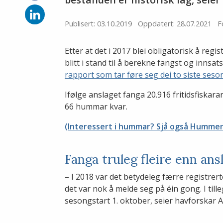
på
Facebook
Del
på
Publisert: 03.10.2019
Oppdatert: 28.07.2021
F
LinkedIn
Etter at det i 2017 blei obligatorisk å reg
blitt i stand til å berekne fangst og innsa
rapport som tar føre seg dei to siste seso
Ifølge anslaget fanga 20.916 fritidsfiskar
66 hummar kvar.
(Interessert i hummar? Sjå også Hummert
Fanga truleg fleire enn ans
– I 2018 var det betydeleg færre registrer
det var nok å melde seg på éin gong. I till
sesongstart 1. oktober, seier havforskar Al