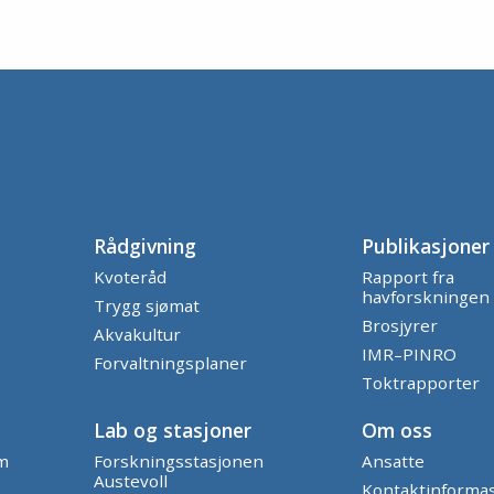
Rådgivning
Publikasjoner
Kvoteråd
Rapport fra
havforskningen
Trygg sjømat
Brosjyrer
Akvakultur
IMR–PINRO
Forvaltningsplaner
Toktrapporter
Lab og stasjoner
Om oss
am
Forskningsstasjonen
Ansatte
Austevoll
Kontaktinforma