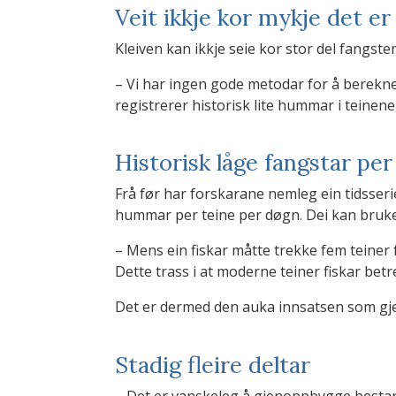
Veit ikkje kor mykje det er
Kleiven kan ikkje seie kor stor del fangs
– Vi har ingen gode metodar for å berekn
registrerer historisk lite hummar i teinene
Historisk låge fangstar per
Frå før har forskarane nemleg ein tidsserie
hummar per teine per døgn. Dei kan bruke f
– Mens ein fiskar måtte trekke fem teiner 
Dette trass i at moderne teiner fiskar betre
Det er dermed den auka innsatsen som g
Stadig fleire deltar
– Det er vanskeleg å gjenoppbygge besta