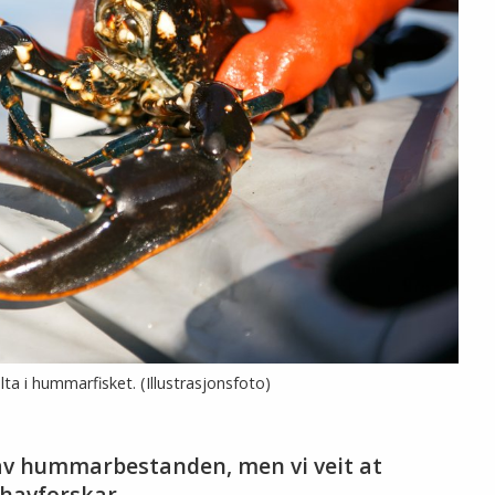
lta i hummarfisket. (Illustrasjonsfoto)
er av hummarbestanden, men vi veit at
 havforskar.