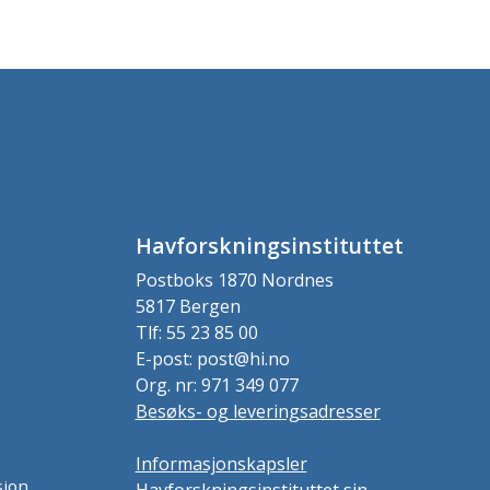
Havforskningsinstituttet
Postboks 1870 Nordnes
5817 Bergen
Tlf: 55 23 85 00
E-post: post@hi.no
Org. nr: 971 349 077
Besøks- og leveringsadresser
Informasjonskapsler
sjon
Havforskningsinstituttet sin