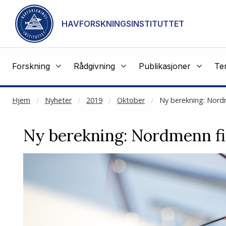
NOT CACHED
Gå til hovedinnhold
HAVFORSKNINGSINSTITUTTET
Forskning
Rådgivning
Publikasjoner
Te
Hjem
Nyheter
2019
Oktober
Ny berekning: Nordm
Ny berekning: Nordmenn fi