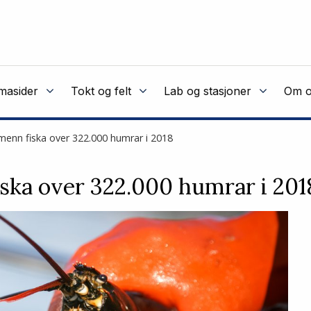
masider
Tokt og felt
Lab og stasjoner
Om o
enn fiska over 322.000 humrar i 2018
ska over 322.000 humrar i 201