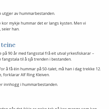
ten utgjer av hummarbestanden.
e kor mykje hummar det er langs kysten. Men vi
, seier han.
 teine
 på 90 år med fangsstal frå eit utval yrkesfiskarar –
angstala til å sjå trenden i bestanden.
for å få éin hummar på 50-talet, må han i dag trekke 12.
, forklarar Alf Ring Kleiven.
jer innhogg i hummarbestanden.
nden når det ikkje er noko tak på kor mange som kan