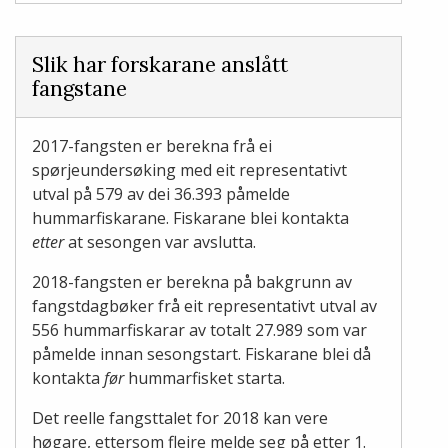
Slik har forskarane anslått
fangstane
2017-fangsten er berekna frå ei
spørjeundersøking med eit representativt
utval på 579 av dei 36.393 påmelde
hummarfiskarane. Fiskarane blei kontakta
etter
at sesongen var avslutta.
2018-fangsten er berekna på bakgrunn av
fangstdagbøker frå eit representativt utval av
556 hummarfiskarar av totalt 27.989 som var
påmelde innan sesongstart. Fiskarane blei då
kontakta
før
hummarfisket starta.
Det reelle fangsttalet for 2018 kan vere
høgare, ettersom fleire melde seg på etter 1.