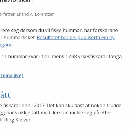
orfatter: Erlend A. Lorentzen
istrere seg dersom du vil fiske hummar, har forskarane
ts i hummarfisket.
Resultatet har dei publisert i ein ny
ngane.
ar 11 hummar kvar i fjor, mens 1.438 yrkesfiskarar fanga
eina live)
lått
te fiskarar enn i 2017. Det kan skuldast at nokon trudde
egg har vi ikkje tatt med dei som melde seg på etter
f Ring Kleiven.