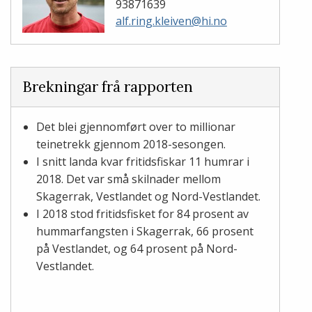
93871639
alf.ring.kleiven@hi.no
Brekningar frå rapporten
Det blei gjennomført over to millionar
teinetrekk gjennom 2018-sesongen.
I snitt landa kvar fritidsfiskar 11 humrar i
2018. Det var små skilnader mellom
Skagerrak, Vestlandet og Nord-Vestlandet.
I 2018 stod fritidsfisket for 84 prosent av
hummarfangsten i Skagerrak, 66 prosent
på Vestlandet, og 64 prosent på Nord-
Vestlandet.