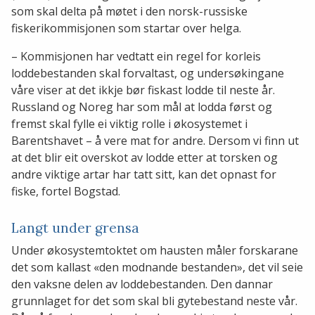
som skal delta på møtet i den norsk-russiske
fiskerikommisjonen som startar over helga.
– Kommisjonen har vedtatt ein regel for korleis
loddebestanden skal forvaltast, og undersøkingane
våre viser at det ikkje bør fiskast lodde til neste år.
Russland og Noreg har som mål at lodda først og
fremst skal fylle ei viktig rolle i økosystemet i
Barentshavet – å vere mat for andre. Dersom vi finn ut
at det blir eit overskot av lodde etter at torsken og
andre viktige artar har tatt sitt, kan det opnast for
fiske, fortel Bogstad.
Langt under grensa
Under økosystemtoktet om hausten måler forskarane
det som kallast «den modnande bestanden», det vil seie
den vaksne delen av loddebestanden. Den dannar
grunnlaget for det som skal bli gytebestand neste vår.