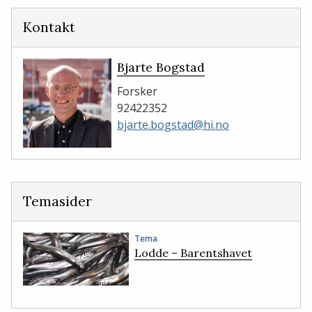
Facebook
LinkedIn
Kontakt
Bjarte Bogstad
Forsker
92422352
bjarte.bogstad@hi.no
Temasider
Tema
Lodde – Barentshavet