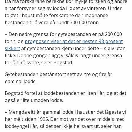
Då må forskarane berekne kor mykje torsken og andre
artar forsyner seg av lodda i løpet av vinteren. Under
toktet i haust målte forskarane den modnande
bestanden til å vere på rundt 300 000 tonn.
– Den nedre grensa for gytebestanden er på 200 000
tonn, og
prognosen viser at det er nesten 98 prosent
sikkert
at gytebestanden kjem under dette – sjølv utan
fiske. Denne gongen ligg vi såleis langt under grensa
for å tilrå kvote, seier Bogstad.
Gytebestanden består stort sett av tre og fire år
gammal lodde.
Bogstad fortel at loddebestanden er liten i år, og at det
også er lite umoden lodde.
– Mengda eitt år gammal lodde i haust er det lågaste vi
har målt sidan 1995. Derimot var det over middels med
loddeyngel i år, så det ser ikkje heilsvart ut, seier han.