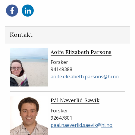
Del
Del
på
på
Facebook
LinkedIn
Kontakt
Aoife Elizabeth Parsons
Forsker
94149388
aoife.elizabeth.parsons@hi.no
Pål Næverlid Sævik
Forsker
92647801
paal.naeverlid.saevik@hi.no