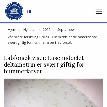
NOT CACHED
Gå til hovedinnhold
HI
Hjem
Nyheter
2020
September
Vår beste forskning i 2020: Lusemiddelet deltametrin var
svært giftig for hummerlarver i labforsøk
Labforsøk viser: Lusemiddelet
deltametrin er svært giftig for
hummerlarver