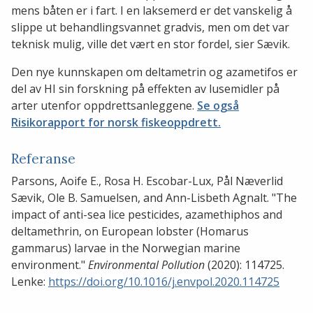
mens båten er i fart. I en laksemerd er det vanskelig å
slippe ut behandlingsvannet gradvis, men om det var
teknisk mulig, ville det vært en stor fordel, sier Sævik.
Den nye kunnskapen om deltametrin og azametifos er
del av HI sin forskning på effekten av lusemidler på
arter utenfor oppdrettsanleggene.
Se også
Risikorapport for norsk fiskeoppdrett.
Referanse
Parsons, Aoife E., Rosa H. Escobar-Lux, Pål Næverlid
Sævik, Ole B. Samuelsen, and Ann-Lisbeth Agnalt. "The
impact of anti-sea lice pesticides, azamethiphos and
deltamethrin, on European lobster (Homarus
gammarus) larvae in the Norwegian marine
environment."
Environmental Pollution
(2020): 114725.
Lenke:
https://doi.org/10.1016/j.envpol.2020.114725