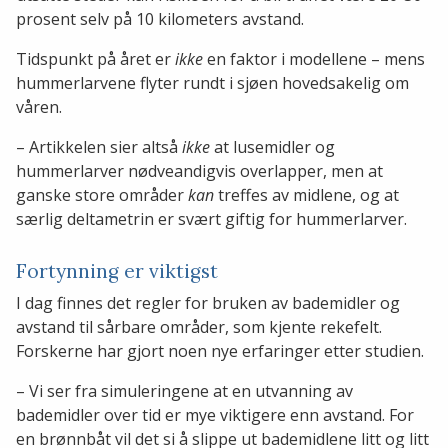
prosent selv på 10 kilometers avstand.
Tidspunkt på året er
ikke
en faktor i modellene – mens
hummerlarvene flyter rundt i sjøen hovedsakelig om
våren.
– Artikkelen sier altså
ikke
at lusemidler og
hummerlarver nødveandigvis overlapper, men at
ganske store områder
kan
treffes av midlene, og at
særlig deltametrin er svært giftig for hummerlarver.
Fortynning er viktigst
I dag finnes det regler for bruken av bademidler og
avstand til sårbare områder, som kjente rekefelt.
Forskerne har gjort noen nye erfaringer etter studien.
– Vi ser fra simuleringene at en utvanning av
bademidler over tid er mye viktigere enn avstand. For
en brønnbåt vil det si å slippe ut bademidlene litt og litt