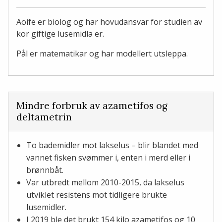
Aoife er biolog og har hovudansvar for studien av
kor giftige lusemidla er.
Pål er matematikar og har modellert utsleppa.
Mindre forbruk av azametifos og
deltametrin
To bademidler mot lakselus – blir blandet med
vannet fisken svømmer i, enten i merd eller i
brønnbåt.
Var utbredt mellom 2010-2015, da lakselus
utviklet resistens mot tidligere brukte
lusemidler.
I 2019 ble det brukt 154 kilo azametifos og 10