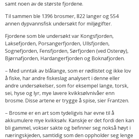
samt noen av de største fjordene.
Til sammen ble 1396 brosmer, 822 langer og 554
annen dypvannsfisk undersøkt for miljøgifter.
Fjordene som ble undersøkt var Kongsfjorden,
Laksefjorden, Porsangerfjorden, Ullsfjorden,
Sognefjorden, Fensfjorden, Sørfjorden (ved Osterøy),
Bjørnafjorden, Hardangerfjorden og Boknafjorden.
– Med unntak av blålange, som er rødlistet og ikke lov
å fiske, har andre fiskeslag analysert i denne eller
andre undersøkelser, som for eksempel lange, torsk,
sei, hyse og lyr, mye lavere kvikksølvnivåer enn
brosme. Disse artene er trygge å spise, sier Frantzen.
– Brosme er en art som tydeligvis har evne til å
akkumulere mye kvikksølv. Kanskje er det fordi den kan
bli gammel, vokser sakte og befinner seg nokså høyt i
næringskjeden, samtidig som den oppholder seg lenge