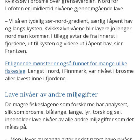
kvikksølv i brosme over grenseverdien. Nord for
Lofoten er imidlertid nivåene gjennomgående lave.
– Vi så en tydelig sør-nord-gradient, særlig i åpent hav
og langs kysten. Kvikksølvnivåene blir lavere jo lenger
nord man kommer. I tillegg avtar de fra innerst i
fjordene, ut til kysten og videre ut i åpent hav, sier
Frantzen.
Et lignende mønster er også funnet for mange ulike
fiskeslag
. Lengst i nord, i Finnmark, var nivået i brosme
aller lavest inne i fjordene.
Lave nivåer av andre miljøgifter
De magre fiskeslagene som forskerne har analysert,
slik som brosme, blålange, lange, lyr, torsk og sei,
inneholder lave nivåer av alle andre miljøgifter som det
måles på.
– Men i lever av mange arter er det svært høye nivåer