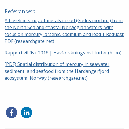
Referanser:
A baseline study of metals in cod (Gadus morhua) from
the North Sea and coastal Norwegian waters, with
focus on mercury, arsenic, cadmium and lead | Request
PDF (researchgate.net)
Rapport villfisk 2016 | Havforskningsinstituttet (hi.no)
(PDF) Spatial distribution of mercury in seawater,
sediment, and seafood from the Hardangerfjord
ecosystem, Norway (researchgate.net)
Del
Del
på
på
Facebook
LinkedIn