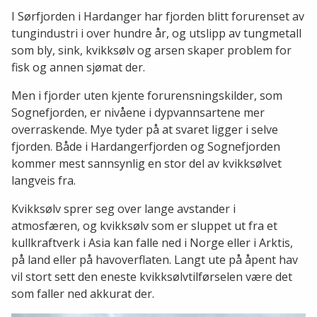
I Sørfjorden i Hardanger har fjorden blitt forurenset av
tungindustri i over hundre år, og utslipp av tungmetall
som bly, sink, kvikksølv og arsen skaper problem for
fisk og annen sjømat der.
Men i fjorder uten kjente forurensningskilder, som
Sognefjorden, er nivåene i dypvannsartene mer
overraskende. Mye tyder på at svaret ligger i selve
fjorden. Både i Hardangerfjorden og Sognefjorden
kommer mest sannsynlig en stor del av kvikksølvet
langveis fra.
Kvikksølv sprer seg over lange avstander i
atmosfæren, og kvikksølv som er sluppet ut fra et
kullkraftverk i Asia kan falle ned i Norge eller i Arktis,
på land eller på havoverflaten. Langt ute på åpent hav
vil stort sett den eneste kvikksølvtilførselen være det
som faller ned akkurat der.