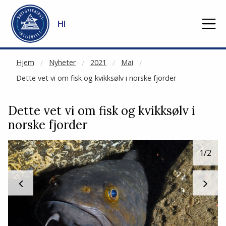
NOT CACHED
Gå til hovedinnhold
HI
Hjem
Nyheter
2021
Mai
Dette vet vi om fisk og kvikksølv i norske fjorder
Dette vet vi om fisk og kvikksølv i
norske fjorder
1
/2