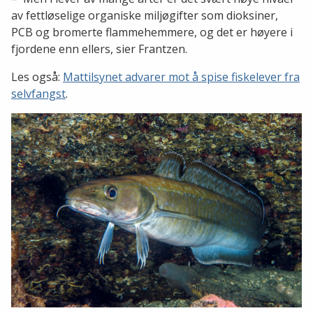
av fettløselige organiske miljøgifter som dioksiner,
PCB og bromerte flammehemmere, og det er høyere i
fjordene enn ellers, sier Frantzen.
Les også:
Mattilsynet advarer mot å spise fiskelever fra
selvfangst
.