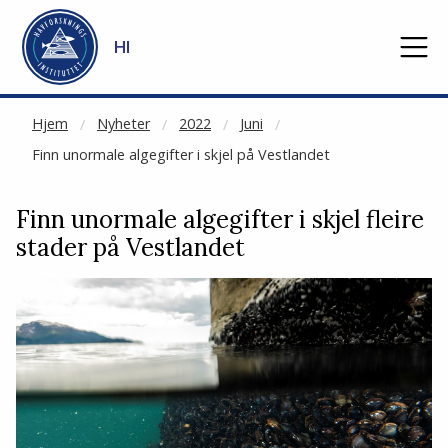
NOT CACHED
Gå til hovedinnhold
HI
Hjem
Nyheter
2022
Juni
Finn unormale algegifter i skjel på Vestlandet
Finn unormale algegifter i skjel fleire
stader på Vestlandet