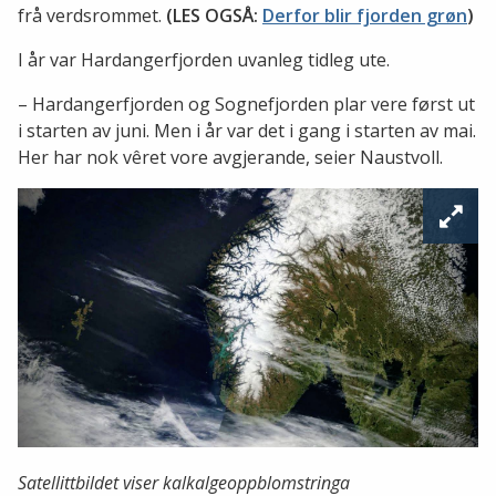
frå verdsrommet.
(LES OGSÅ:
Derfor blir fjorden grøn
)
I år var Hardangerfjorden uvanleg tidleg ute.
– Hardangerfjorden og Sognefjorden plar vere først ut
i starten av juni. Men i år var det i gang i starten av mai.
Her har nok vêret vore avgjerande, seier Naustvoll.
Satellittbildet viser kalkalgeoppblomstringa