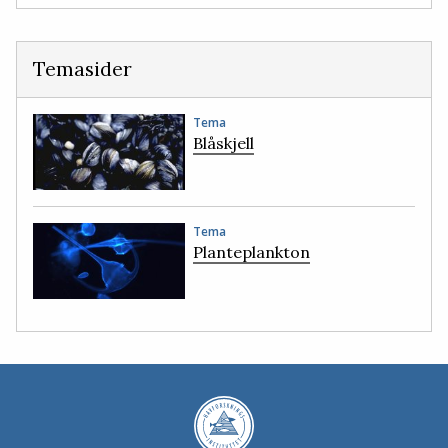
Temasider
Tema
Blåskjell
Tema
Planteplankton