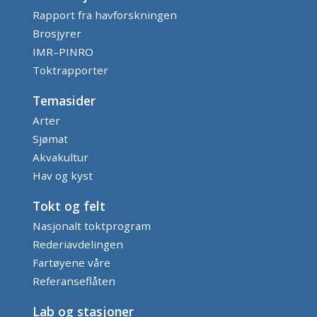
Rapport fra havforskningen
Brosjyrer
IMR–PINRO
Toktrapporter
Temasider
Arter
Sjømat
Akvakultur
Hav og kyst
Tokt og felt
Nasjonalt toktprogram
Rederiavdelingen
Fartøyene våre
Referanseflåten
Lab og stasjoner