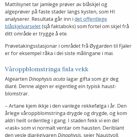
Mattilsynet tar jamlege prøver av blåskjel og
algeprøver på faste stader langs kysten, som HI
analyserer. Resultata går inn i
det offentlege
blåskjelvarselet
(sjå faktaboks) som fortel om skjel frå
ditt område er trygge å ete.
Prøvetakingsstasjonar i området frå Øygarden til Fjaler
er for eksempel råka i dei siste målingane i mai.
Våroppblomstringa fisla vekk
Algearten
Dinophysis acuta
lagar gifta som gir deg
diaré. Denne algen er eigentleg ein typisk haust-
blomstrar.
– Artane kjem ikkje i den vanlege rekkefølga i år. Den
årlege våroppblomstringa drygde og drygde, og kom
aldri heilt ordentleg i gang. I staden fekk vi ein del
«rask» som vi normalt ventar om hausten. Deriblant
den vesle diarégivaren
Dinophysis
, seier Naustvoll.