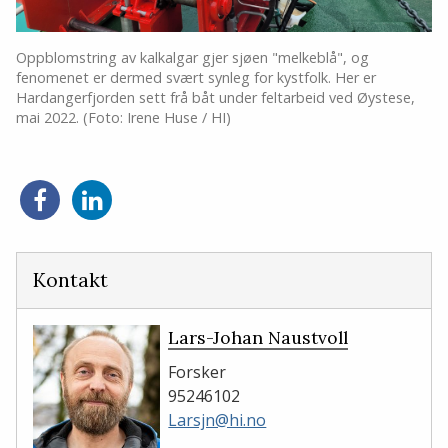
Oppblomstring av kalkalgar gjer sjøen "melkeblå", og
fenomenet er dermed svært synleg for kystfolk. Her er
Hardangerfjorden sett frå båt under feltarbeid ved Øystese,
mai 2022. (Foto: Irene Huse / HI)
Del
Del
på
på
Facebook
LinkedIn
Kontakt
Lars-Johan Naustvoll
Forsker
95246102
Larsjn@hi.no