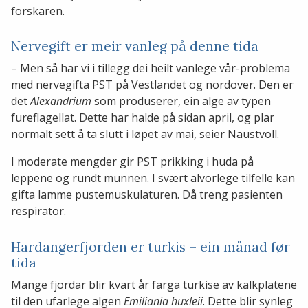
forskaren.
Nervegift er meir vanleg på denne tida
– Men så har vi i tillegg dei heilt vanlege vår-problema
med nervegifta PST på Vestlandet og nordover. Den er
det
Alexandrium
som produserer, ein alge av typen
fureflagellat. Dette har halde på sidan april, og plar
normalt sett å ta slutt i løpet av mai, seier Naustvoll.
I moderate mengder gir PST prikking i huda på
leppene og rundt munnen. I svært alvorlege tilfelle kan
gifta lamme pustemuskulaturen. Då treng pasienten
respirator.
Hardangerfjorden er turkis – ein månad før
tida
Mange fjordar blir kvart år farga turkise av kalkplatene
til den ufarlege algen
Emiliania huxleii
. Dette blir synleg