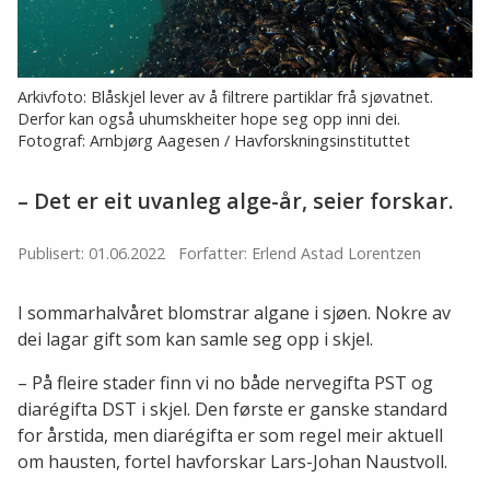
Arkivfoto: Blåskjel lever av å filtrere partiklar frå sjøvatnet.
Derfor kan også uhumskheiter hope seg opp inni dei.
Fotograf: Arnbjørg Aagesen / Havforskningsinstituttet
– Det er eit uvanleg alge-år, seier forskar.
Publisert: 01.06.2022
Forfatter: Erlend Astad Lorentzen
I sommarhalvåret blomstrar algane i sjøen. Nokre av
dei lagar gift som kan samle seg opp i skjel.
– På fleire stader finn vi no både nervegifta PST og
diarégifta DST i skjel. Den første er ganske standard
for årstida, men diarégifta er som regel meir aktuell
om hausten, fortel havforskar Lars-Johan Naustvoll.