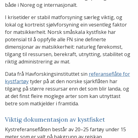
både i Noreg og internasjonalt.
I krisetider er stabil matforsyning særleg viktig, og
lokal og kortreist sjølvforsyning ein vesentleg faktor
for matsikkerheit. Norsk småskaIa kystfiske har
potensial til å oppfylle alle FN sine definerte
dimensjonar av matsikkerheit: naturleg førekomst,
tilgang til ressursen, berekraft, utnytting, stabilitet og
riktig administrering av mat.
Data frå Havforskingsinstituttet sin
referanseflåte for
kystfartøy
tyder på at den norske sjarkflåten har
tilgang på større ressursar enn det som blir landa, og
at det finst fleire moglege arter som kan utnyttast
betre som matkjelder i framtida.
Viktig dokumentasjon av kystfisket
Kystreferanseflåten består av 20–25 fartøy under 15
meter som er valt på bakgrunn av reiskap,