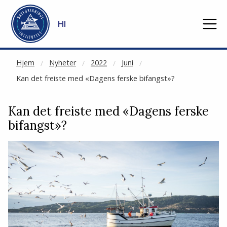
NOT CACHED
Gå til hovedinnhold
HI
Hjem
Nyheter
2022
Juni
Kan det freiste med «Dagens ferske bifangst»?
Kan det freiste med «Dagens ferske
bifangst»?