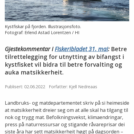
Kystfiskar på fjorden. Illustrasjonsfoto.
Fotograf: Erlend Astad Lorentzen / HI
Gjestekommentar i
Fiskeribladet 31. mai
:
Betre
tilrettelegging for utnytting av bifangst i
kystfisket vil bidra til betre forvalting og
auka matsikkerheit.
Publisert: 02.06.2022
Forfatter: Kjell Nedreaas
Landbruks- og matdepartementet skriv på si heimeside
at matsikkerheit dreier seg om at alle skal ha tilgang til
nok og trygg mat. Befolkningsvekst, klimaendringar,
press på naturressursar og stigande råvareprisar dei
siste åra har sett matsikkerheit høgt på dagsorden –