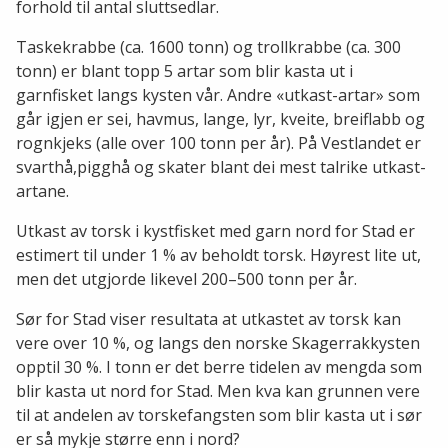
forhold til antal sluttsedlar.
Taskekrabbe (ca. 1600 tonn) og trollkrabbe (ca. 300
tonn) er blant topp 5 artar som blir kasta ut i
garnfisket langs kysten vår. Andre «utkast-artar» som
går igjen er sei, havmus, lange, lyr, kveite, breiflabb og
rognkjeks (alle over 100 tonn per år). På Vestlandet er
svarthå,pigghå og skater blant dei mest talrike utkast-
artane.
Utkast av torsk i kystfisket med garn nord for Stad er
estimert til under 1 % av beholdt torsk. Høyrest lite ut,
men det utgjorde likevel 200–500 tonn per år.
Sør for Stad viser resultata at utkastet av torsk kan
vere over 10 %, og langs den norske Skagerrakkysten
opptil 30 %. I tonn er det berre tidelen av mengda som
blir kasta ut nord for Stad. Men kva kan grunnen vere
til at andelen av torskefangsten som blir kasta ut i sør
er så mykje større enn i nord?