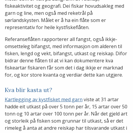
fiskeaktivitet og geografi. Dei fiskar hovudsakleg med
garn og line, men også med reketrål på
sørlandskysten. Målet er å ha ein flåte som er
representativ for heile kystfiskeflåten.
Referanseflåten rapporterer all fangst, også ikkje-
omsetteleg bifangst, med informasjon om alderen til
fisken, lengd og vekt, bifangst, utkast og reiskap. Difor
bidrar denne flåten til at vi kan dokumentere kva
fiskeartar fiskaren får som det i dag ikkje er marknad
for, og kor store kvanta og verdiar dette kan utgjere.
Kva blir kasta ut?
Kartlegging av kystfisket med garn
viste at 31 artar
hadde eit utkast på over 5 tonn per år, 15 artar over 50
tonn og 10 artar over 100 tonn per år. Når det gjeld art
og storleik på fisken som grunnar til utkast, så er det
rimeleg å anta at andre reiskap har tilsvarande utkast i