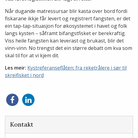
Når dugande matressursar blir kasta over bord fordi
fiskarane ikkje får levert og registrert fangsten, er det
ein tap-tap-situasjon for økosystemet i havet og folk
langs kysten – såframt bifangstfisket er berekraftig.
Viss heile fangsten kan leverast og brukast, blir det
vinn-vinn. No trengst det ein større debatt om kva som
skal til for at vi kjem dit.
Les meir:
Kystreferanseflåten: fra reketrålere i sør til
skreifisket i nord
Del
Del
på
på
Facebook
LinkedIn
Kontakt