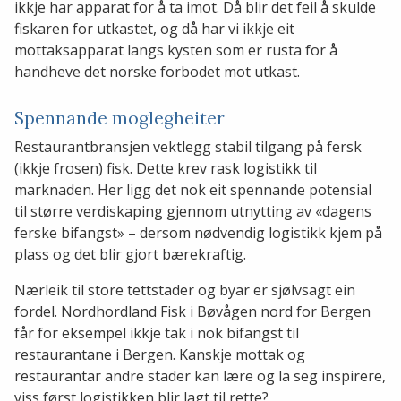
ikkje har apparat for å ta imot. Då blir det feil å skulde
fiskaren for utkastet, og då har vi ikkje eit
mottaksapparat langs kysten som er rusta for å
handheve det norske forbodet mot utkast.
Spennande moglegheiter
Restaurantbransjen vektlegg stabil tilgang på fersk
(ikkje frosen) fisk. Dette krev rask logistikk til
marknaden. Her ligg det nok eit spennande potensial
til større verdiskaping gjennom utnytting av «dagens
ferske bifangst» – dersom nødvendig logistikk kjem på
plass og det blir gjort bærekraftig.
Nærleik til store tettstader og byar er sjølvsagt ein
fordel. Nordhordland Fisk i Bøvågen nord for Bergen
får for eksempel ikkje tak i nok bifangst til
restaurantane i Bergen. Kanskje mottak og
restaurantar andre stader kan lære og la seg inspirere,
viss først logistikken blir lagt til rette?