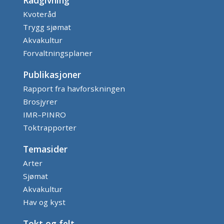
Rådgivning
Kvoteråd
Trygg sjømat
Akvakultur
Forvaltningsplaner
Publikasjoner
Rapport fra havforskningen
Brosjyrer
IMR–PINRO
Toktrapporter
Temasider
Arter
Sjømat
Akvakultur
Hav og kyst
Tokt og felt