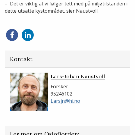
– Det er viktig at vi følger tett med på miljøtilstanden i
dette utsatte kystområdet, sier Naustvoll.
Del
Del
på
på
Facebook
LinkedIn
Kontakt
Lars-Johan Naustvoll
Forsker
95246102
Larsjn@hi.no
Les mer om Oslofjorden: