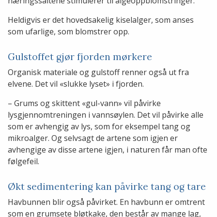
næringssaltene stimulerer til algeoppblomstringer.
Heldigvis er det hovedsakelig kiselalger, som anses
som ufarlige, som blomstrer opp.
Gulstoffet gjør fjorden mørkere
Organisk materiale og gulstoff renner også ut fra
elvene. Det vil «slukke lyset» i fjorden.
– Grums og skittent «gul-vann» vil påvirke
lysgjennomtreningen i vannsøylen. Det vil påvirke alle
som er avhengig av lys, som for eksempel tang og
mikroalger. Og selvsagt de artene som igjen er
avhengige av disse artene igjen, i naturen får man ofte
følgefeil.
Økt sedimentering kan påvirke tang og tare
Havbunnen blir også påvirket. En havbunn er omtrent
som en grumsete bløtkake, den består av mange lag,