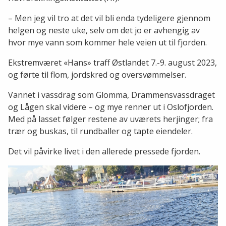
– Men jeg vil tro at det vil bli enda tydeligere gjennom
helgen og neste uke, selv om det jo er avhengig av
hvor mye vann som kommer hele veien ut til fjorden.
Ekstremværet «Hans» traff Østlandet 7.-9. august 2023,
og førte til flom, jordskred og oversvømmelser.
Vannet i vassdrag som Glomma, Drammensvassdraget
og Lågen skal videre – og mye renner ut i Oslofjorden.
Med på lasset følger restene av uværets herjinger; fra
trær og buskas, til rundballer og tapte eiendeler.
Det vil påvirke livet i den allerede pressede fjorden.