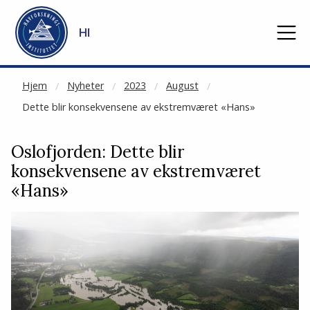
NOT CACHED
Gå til hovedinnhold
HI
Hjem
Nyheter
2023
August
Dette blir konsekvensene av ekstremværet «Hans»
Oslofjorden: Dette blir
konsekvensene av ekstremværet
«Hans»