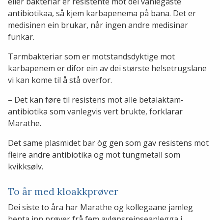
eller bakteriar er resistente mot dei vanlegaste
antibiotikaa, så kjem karbapenema på bana. Det er
medisinen ein brukar, når ingen andre medisinar
funkar.
Tarmbakteriar som er motstandsdyktige mot
karbapenem er difor ein av dei største helsetrugslane
vi kan kome til å stå overfor.
– Det kan føre til resistens mot alle betalaktam-
antibiotika som vanlegvis vert brukte, forklarar
Marathe.
Det same plasmidet bar òg gen som gav resistens mot
fleire andre antibiotika og mot tungmetall som
kvikksølv.
To år med kloakkprøver
Dei siste to åra har Marathe og kollegaane jamleg
henta inn prøver frå fem avløpsreinseanlegga i