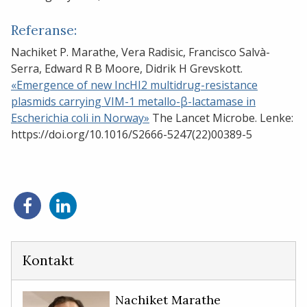
Referanse:
Nachiket P. Marathe, Vera Radisic, Francisco Salvà-
Serra, Edward R B Moore, Didrik H Grevskott.
«Emergence of new IncHI2 multidrug-resistance
plasmids carrying VIM-1 metallo-β-lactamase in
Escherichia coli in Norway»
The Lancet Microbe. Lenke:
https://doi.org/10.1016/S2666-5247(22)00389-5
Del
Del
på
på
Facebook
LinkedIn
Kontakt
Nachiket Marathe