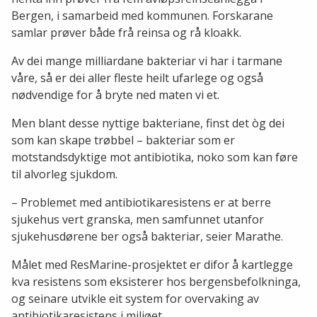
Bergen, i samarbeid med kommunen. Forskarane
samlar prøver både frå reinsa og rå kloakk.
Av dei mange milliardane bakteriar vi har i tarmane
våre, så er dei aller fleste heilt ufarlege og også
nødvendige for å bryte ned maten vi et.
Men blant desse nyttige bakteriane, finst det òg dei
som kan skape trøbbel – bakteriar som er
motstandsdyktige mot antibiotika, noko som kan føre
til alvorleg sjukdom.
– Problemet med antibiotikaresistens er at berre
sjukehus vert granska, men samfunnet utanfor
sjukehusdørene ber også bakteriar, seier Marathe.
Målet med ResMarine-prosjektet er difor å kartlegge
kva resistens som eksisterer hos bergensbefolkninga,
og seinare utvikle eit system for overvaking av
antibiotikaresistens i miljøet.