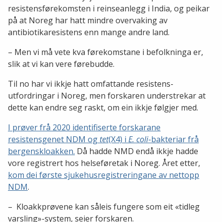
resistensførekomsten i reinseanlegg i India, og peikar
på at Noreg har hatt mindre overvaking av
antibiotikaresistens enn mange andre land.
– Men vi må vete kva førekomstane i befolkninga er,
slik at vi kan vere førebudde.
Til no har vi ikkje hatt omfattande resistens-
utfordringar i Noreg, men forskaren understrekar at
dette kan endre seg raskt, om ein ikkje følgjer med.
I prøver frå 2020 identifiserte forskarane
resistensgenet NDM og
tet
(X4) i
E. coli
-bakteriar frå
bergenskloakken.
Då hadde NMD endå ikkje hadde
vore registrert hos helseføretak i Noreg. Året etter,
kom dei første sjukehusregistreringane av nettopp
NDM
.
– Kloakkprøvene kan såleis fungere som eit «tidleg
varsling»-system, seier forskaren.