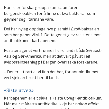
Han leier forskargruppa som saumfarer
bergenskloakken for å finne ut kva bakteriar som
gøymer seg i tarmane våre.
Dei har nyleg oppdaga nye plasmid i
E.coli
-bakterien
som ber genet VIM-1. Dette genet gjev resistens mot
antibiotikumet karbapenem.
Resistensgenet vert funne i fleire land i både Søraust-
Asia og Sør-Amerika, men at det vart påvist i eit
avløpsreinseanlegg i Bergen overraska forskarane.
– Det er litt rart at vi finn det her, for antibiotikumet
vert sjeldan brukt her til lands.
«Siste utveg»
Karbapenem er eit såkalla «siste utveg»-antibiotikum.
Når meir målretta antibiotika ikkje har nokon effekt