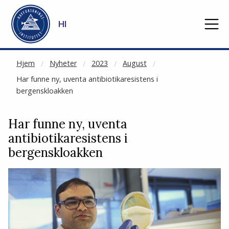
NOT CACHED
Gå til hovedinnhold
HI
Hjem
Nyheter
2023
August
Har funne ny, uventa antibiotikaresistens i
bergenskloakken
Har funne ny, uventa
antibiotikaresistens i
bergenskloakken