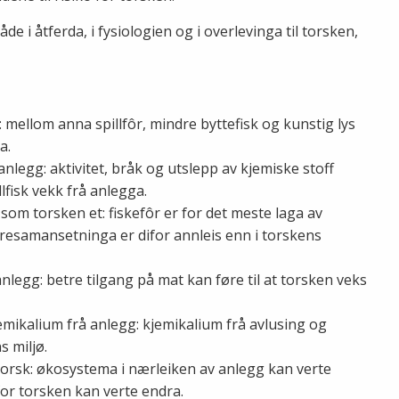
de i åtferda, i fysiologien og i overlevinga til torsken,
 mellom anna spillfôr, mindre byttefisk og kunstig lys
a.
legg: aktivitet, bråk og utslepp av kjemiske stoff
lfisk vekk frå anlegga.
 som torsken et: fiskefôr er for det meste laga av
yresamansetninga er difor annleis enn i torskens
nlegg: betre tilgang på mat kan føre til at torsken veks
emikalium frå anlegg: kjemikalium frå avlusing og
s miljø.
 torsk: økosystema i nærleiken av anlegg kan verte
or torsken kan verte endra.