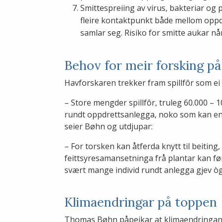
Smittespreiing av virus, bakteriar og p
fleire kontaktpunkt både mellom oppdret
samlar seg. Risiko for smitte aukar når
Behov for meir forsking på 
Havforskaren trekker fram spillfôr som ei 
– Store mengder spillfôr, truleg 60.000 – 10
rundt oppdrettsanlegga, noko som kan en
seier Bøhn og utdjupar:
– For torsken kan åtferda knytt til beiting
feittsyresamansetninga frå plantar kan før
svært mange individ rundt anlegga gjev ò
Klimaendringar på toppen
Thomas Bøhn påpeikar at klimaendringa