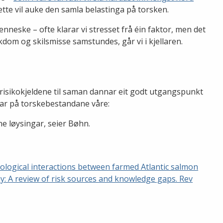
ette vil auke den samla belastinga på torsken.
neske – ofte klarar vi stresset frå éin faktor, men det
ukdom og skilsmisse samstundes, går vi i kjellaren.
e risikokjeldene til saman dannar eit godt utgangspunkt
ktar på torskebestandane våre:
ne løysingar, seier Bøhn.
Ecological interactions between farmed Atlantic salmon
ay: A review of risk sources and knowledge gaps. Rev