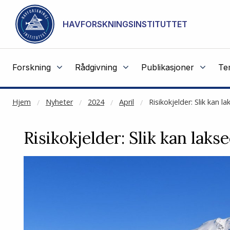
NOT CACHED
Gå til hovedinnhold
HAVFORSKNINGSINSTITUTTET
Forskning
Rådgivning
Publikasjoner
Te
Hjem
Nyheter
2024
April
Risikokjelder: Slik kan l
Risikokjelder: Slik kan laks