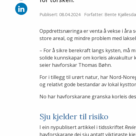
på
Facebook
Del
på
Publisert: 08.04.2024
Forfatter: Bente Kjøllesda
LinkedIn
Oppdrettsnæringa er venta å vekse i åra 
store areal, og mindre problem med lakse
– For å sikre berekraft langs kysten, må m
solide kunnskapar om korleis akvakultur k
seier havforskar Thomas Bøhn.
For i tillegg til urørt natur, har Nord-Nore
og relativt gode bestandar av lokal kystto
No har havforskarane granska korleis des
Sju kjelder til risiko
I ein nypublisert artikkel i tidsskriftet
Revie
havforskarane dei sju antatt viktigaste kje