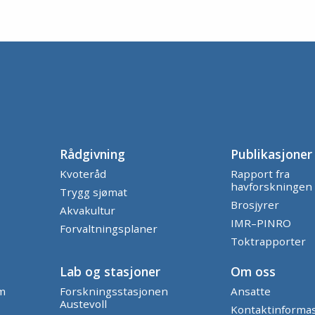
Rådgivning
Publikasjoner
Kvoteråd
Rapport fra
havforskningen
Trygg sjømat
Brosjyrer
Akvakultur
IMR–PINRO
Forvaltningsplaner
Toktrapporter
Lab og stasjoner
Om oss
am
Forskningsstasjonen
Ansatte
Austevoll
Kontaktinforma