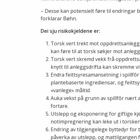
– Desse kan potensielt føre til endringar bå
forklarar Bøhn.
Dei sju risikokjeldene er:
Torsk vert trekt mot oppdrettsanlegg:
kan føre til at torsk søkjer mot anlegg
Torsk vert skremd vekk frå oppdrettsan
knytt til anleggsdrifta kan skremme vil
Endra feittsyresamansetning i spillfôr
plantebaserte ingrediensar, og feitts
«vanlege» måltid.
Auka vekst på grunn av spillfôr nært a
fortare.
Utslepp og eksponering for giftige kj
notimpregnering kan leke ut i torsken
Endring av tilgjengelege byttedyr for
påverka av utslepp, og mattilgangen f