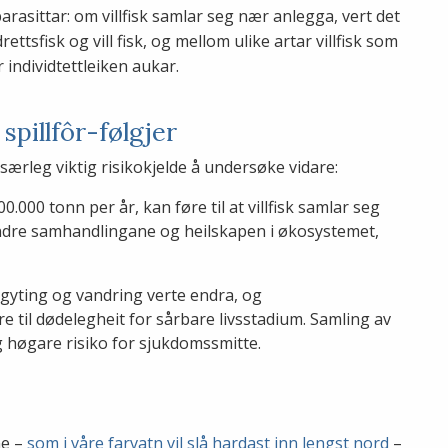
arasittar: om villfisk samlar seg nær anlegga, vert det
tsfisk og vill fisk, og mellom ulike artar villfisk som
 individtettleiken aukar.
spillfôr-følgjer
særleg viktig risikokjelde å undersøke vidare:
0.000 tonn per år, kan føre til at villfisk samlar seg
dre samhandlingane og heilskapen i økosystemet,
, gyting og vandring verte endra, og
e til dødelegheit for sårbare livsstadium. Samling av
g høgare risiko for sjukdomssmitte.
ne –
som i våre farvatn vil slå hardast inn lengst nord
–