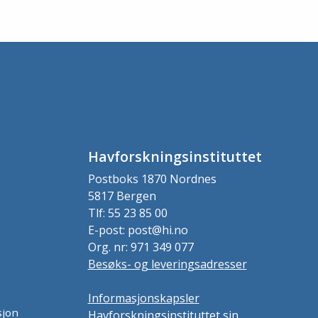
Havforskningsinstituttet
Postboks 1870 Nordnes
5817 Bergen
Tlf: 55 23 85 00
E-post: post@hi.no
Org. nr: 971 349 077
Besøks- og leveringsadresser
Informasjonskapsler
sjon
Havforskningsinstituttet sin