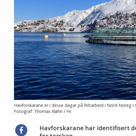
Havforskarane er i desse dagar på feltarbeid i Nord-Noreg
Fotograf: Thomas Bøhn / HI
Havforskarane har identifisert dei
Del
for torsken.