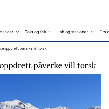
masider
Tokt og felt
Lab og stasjoner
Om o
akseoppdrett påverke vill torsk
eoppdrett påverke vill torsk