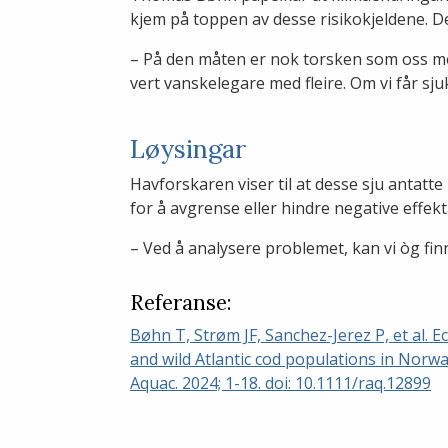
kjem på toppen av desse risikokjeldene. D
– På den måten er nok torsken som oss men
vert vanskelegare med fleire. Om vi får sj
Løysingar
Havforskaren viser til at desse sju antatt
for å avgrense eller hindre negative effe
– Ved å analysere problemet, kan vi òg fin
Referanse:
Bøhn T, Strøm JF, Sanchez-Jerez P, et al. 
and wild Atlantic cod populations in Norw
Aquac. 2024; 1-18. doi: 10.1111/raq.12899