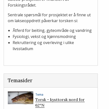
Forskingsrådet.
Sentrale spørsmål for prosjektet er å finne ut
om lakseoppdrett påverkar torsken si:
Åtferd for beiting, gyteområde og vandring
Fysiologi, vekst og kjønnsmodning
Rekruttering og overleving i ulike
livsstadium
Temasider
Tema
Torsk – kysttorsk nord for
62°N