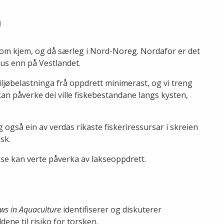
l
som kjem, og då særleg i Nord-Noreg. Nordafor er det
lus enn på Vestlandet.
iljøbelastninga frå oppdrett minimerast, og vi treng
an påverke dei ville fiskebestandane langs kysten,
g også ein av verdas rikaste fiskeriressursar i skreien
rsk.
se kan verte påverka av lakseoppdrett.
ws in Aquaculture
identifiserer og diskuterer
ldene til risiko for torsken.