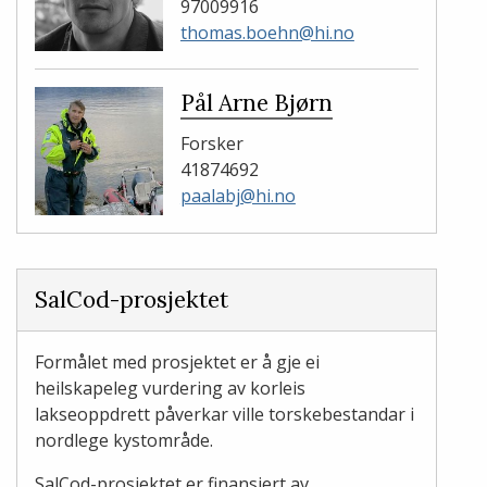
97009916
thomas.boehn@hi.no
Pål Arne Bjørn
Forsker
41874692
paalabj@hi.no
SalCod-prosjektet
Formålet med prosjektet er å gje ei
heilskapeleg vurdering av korleis
lakseoppdrett påverkar ville torskebestandar i
nordlege kystområde.
SalCod-prosjektet er finansiert av