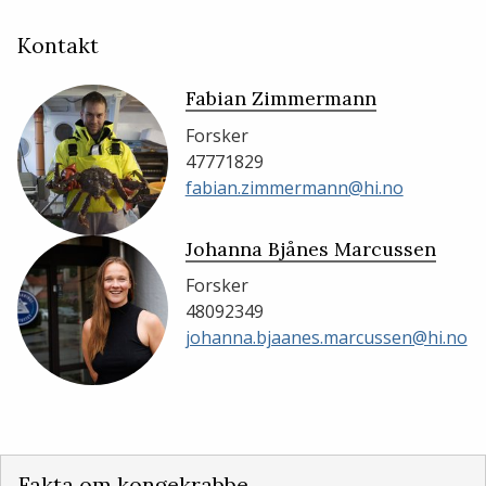
Kontakt
Fabian Zimmermann
Forsker
47771829
fabian.zimmermann@hi.no
Johanna Bjånes Marcussen
Forsker
48092349
johanna.bjaanes.marcussen@hi.no
Fakta om kongekrabbe