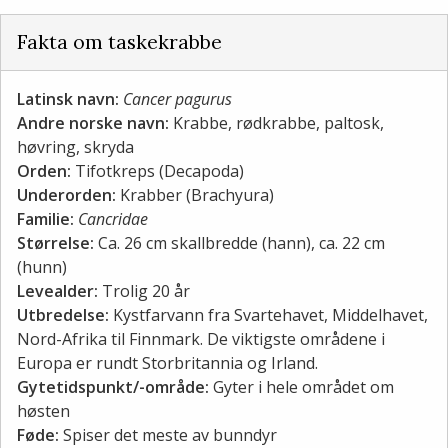
Fakta om taskekrabbe
Latinsk navn:
Cancer pagurus
Andre norske navn:
Krabbe, rødkrabbe, paltosk,
høvring, skryda
Orden:
Tifotkreps (Decapoda)
Underorden:
Krabber (Brachyura)
Familie:
Cancridae
Størrelse:
Ca. 26 cm skallbredde (hann), ca. 22 cm
(hunn)
Levealder:
Trolig 20 år
Utbredelse:
Kystfarvann fra Svartehavet, Middelhavet,
Nord-Afrika til Finnmark. De viktigste områdene i
Europa er rundt Storbritannia og Irland.
Gytetidspunkt/-område:
Gyter i hele området om
høsten
Føde:
Spiser det meste av bunndyr