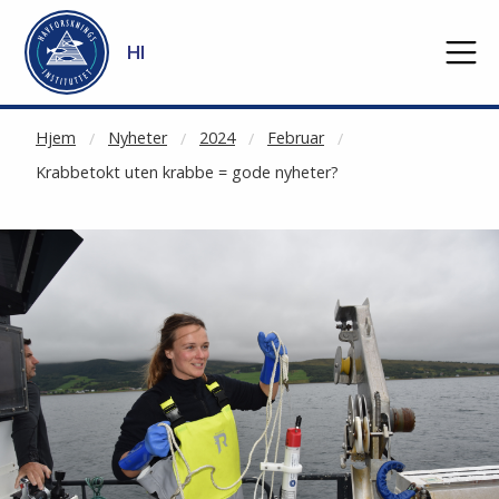
NOT CACHED
Gå til hovedinnhold
HI
Hjem
Nyheter
2024
Februar
Krabbetokt uten krabbe = gode nyheter?