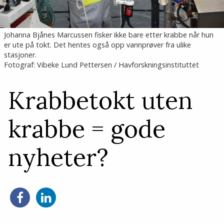
Johanna Bjånes Marcussen fisker ikke bare etter krabbe når hun
er ute på tokt. Det hentes også opp vannprøver fra ulike
stasjoner.
Fotograf: Vibeke Lund Pettersen / Havforskningsinstituttet
Krabbetokt uten
krabbe = gode
nyheter?
Del
Del
på
på
Facebook
LinkedIn