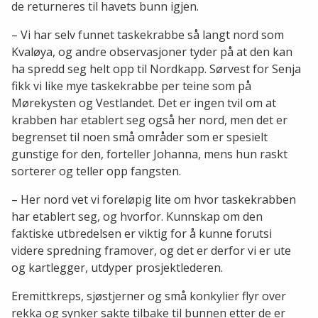
de returneres til havets bunn igjen.
– Vi har selv funnet taskekrabbe så langt nord som
Kvaløya, og andre observasjoner tyder på at den kan
ha spredd seg helt opp til Nordkapp. Sørvest for Senja
fikk vi like mye taskekrabbe per teine som på
Mørekysten og Vestlandet. Det er ingen tvil om at
krabben har etablert seg også her nord, men det er
begrenset til noen små områder som er spesielt
gunstige for den, forteller Johanna, mens hun raskt
sorterer og teller opp fangsten.
– Her nord vet vi foreløpig lite om hvor taskekrabben
har etablert seg, og hvorfor. Kunnskap om den
faktiske utbredelsen er viktig for å kunne forutsi
videre spredning framover, og det er derfor vi er ute
og kartlegger, utdyper prosjektlederen.
Eremittkreps, sjøstjerner og små konkylier flyr over
rekka og synker sakte tilbake til bunnen etter de er